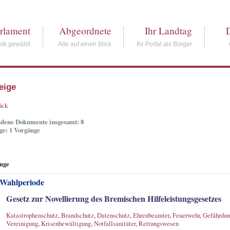
rlament
Abgeordnete
Ihr Landtag
lk gewählt
Alle auf einen Blick
Ihr Portal als Bürger
eige
ück
dene Dokumente insgesamt: 8
ge: 1 Vorgänge
nge
 Wahlperiode
Gesetz zur Novellierung des Bremischen Hilfeleistungsgesetzes
Katastrophenschutz
,
Brandschutz
,
Datenschutz
,
Ehrenbeamter
,
Feuerwehr
,
Gefährdun
Vereinigung
,
Krisenbewältigung
,
Notfallsanitäter
,
Rettungswesen