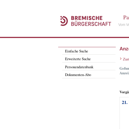
Pa
Vom Vo
Anz
Einfache Suche
Erweiterte Suche
Zur
Personendatenbank
Gefun
Anzei
Dokumenten-Abo
Vorgä
21.