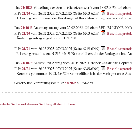
Drs
21/1025
Mitteilung des Senats (Gesetzentwurf) vom 18.02.2025, Urheber:
PlPr
21/20
vom 26.02.2025, 27.02.2025 (Seite 6203-6205)
Beschlussprotok
- 1. Lesung beschlossen. Zur Beratung und Berichterstattung an die staatliche
Drs
21/1043
Änderungsantrag vom 25.02.2025, Urheber: SPD, BÜNDNIS 90
PlPr
21/20
vom 26.02.2025, 27.02.2025 (Seite 6203-6205)
Beschlussprotok
- Änderungsantrag zugestimmt. B 21/430
PlPr
21/21
vom 26.03.2025, 27.03.2025 (Seite 6949-6949)
Beschlussprotok
- 2. Lesung beschlossen. B 21/454/19 (Sammelübersicht der Vorlagen ohne A
Drs
21/1079
Bericht und Antrag vom 20.03.2025, Urheber: Staatliche Deputati
PlPr
21/21
vom 26.03.2025, 27.03.2025 (Seite 6949-6949)
Beschlussprotok
- Kenntnis genommen. B 21/454/20 (Sammelübersicht der Vorlagen ohne Aus
Gesetz- und Verordnungsblatt Nr
33/2025
S. 261-325
eiterte Suche mit diesem Suchbegriff durchführen