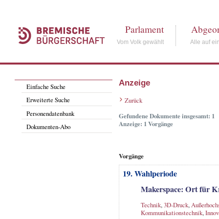
Parlament
Abgeor
Vom Volk gewählt
Alle auf ei
Anzeige
Einfache Suche
Erweiterte Suche
Zurück
Personendatenbank
Gefundene Dokumente insgesamt: 1
Anzeige: 1 Vorgänge
Dokumenten-Abo
Vorgänge
19. Wahlperiode
Makerspace: Ort für K
Technik
,
3D-Druck
,
Außerhochs
Kommunikationstechnik
,
Innov