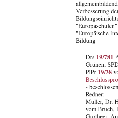
allgemeinbilden
Verbesserung de
Bildungseinricht
"Europaschulen"
"Europäische Inte
Bildung
19/781
Drs
A
Grünen, SP
19/38
PlPr
vo
Beschlusspro
- beschlosse
Redner:
Müller, Dr. 
vom Bruch, 
Grotheer, An