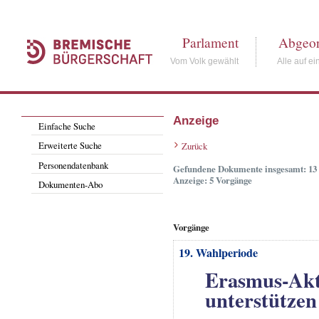
Parlament
Abgeor
Vom Volk gewählt
Alle auf ei
Anzeige
Einfache Suche
Erweiterte Suche
Zurück
Personendatenbank
Gefundene Dokumente insgesamt: 13
Anzeige: 5 Vorgänge
Dokumenten-Abo
Vorgänge
19. Wahlperiode
Erasmus-Akt
unterstützen