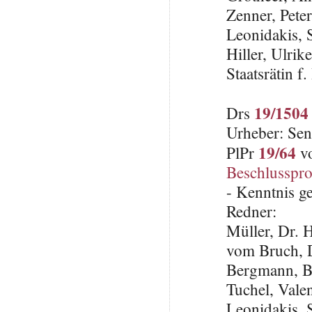
Zenner, Pete
Leonidakis,
Hiller, Ulri
Staatsrätin 
19/1504
Drs
Urheber: Sen
19/64
PlPr
vo
Beschlusspro
- Kenntnis 
Redner:
Müller, Dr. 
vom Bruch, 
Bergmann, B
Tuchel, Vale
Leonidakis,