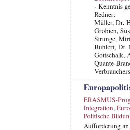
- Kenntnis 
Redner:
Müller, Dr. 
Grobien, Su
Strunge, Mi
Buhlert, Dr.
Gottschalk, 
Quante-Brand
Verbraucher
Europapoliti
ERASMUS-Pro
Integration
,
Euro
Politische Bildu
Aufforderung an 