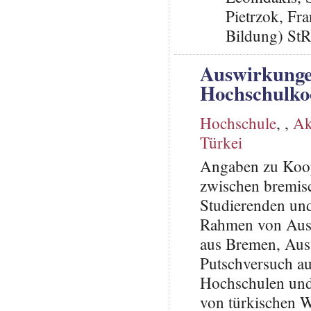
Pietrzok, Fr
Bildung) St
Auswirkungen
Hochschulko
Hochschule
,
,
Ak
Türkei
Angaben zu Koop
zwischen bremisc
Studierenden und
Rahmen von Aust
aus Bremen, Ausw
Putschversuch a
Hochschulen und 
von türkischen W