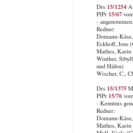
15/1254
Drs
An
15/67
PlPr
vom 
- angenommen.
Redner:
Domann-Käse, 
Eckhoff, Jens
Mathes, Karin
Winther, Sibyll
und Häfen)
Wischer, C., C
15/1375
Drs
Mi
15/76
PlPr
vom 
- Kenntnis ge
Redner:
Domann-Käse, 
Mathes, Karin
Mull, Viola (