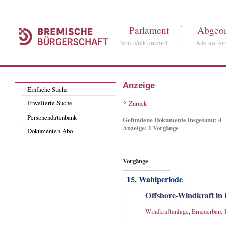
Parlament
Abgeor
Vom Volk gewählt
Alle auf ei
Anzeige
Einfache Suche
Erweiterte Suche
Zurück
Personendatenbank
Gefundene Dokumente insgesamt: 4
Anzeige: 1 Vorgänge
Dokumenten-Abo
Vorgänge
15. Wahlperiode
Offshore-Windkraft i
Windkraftanlage
,
Erneuerbare 