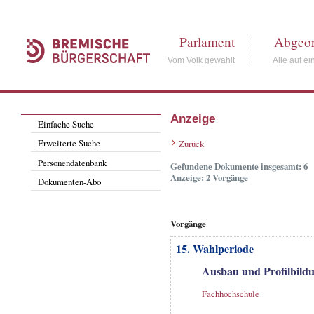
Parlament
Abgeor
Vom Volk gewählt
Alle auf ei
Anzeige
Einfache Suche
Erweiterte Suche
Zurück
Personendatenbank
Gefundene Dokumente insgesamt: 6
Anzeige: 2 Vorgänge
Dokumenten-Abo
Vorgänge
15. Wahlperiode
Ausbau und Profilbild
Fachhochschule