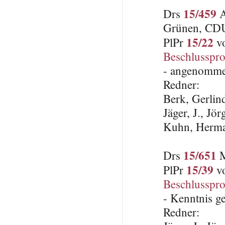
15/459
Drs
A
Grünen, CD
15/22
PlPr
vo
Beschlusspro
- angenomme
Redner:
Berk, Gerlin
Jäger, J., Jö
Kuhn, Herma
15/651
Drs
M
15/39
PlPr
vo
Beschlusspro
- Kenntnis 
Redner: