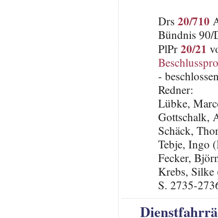
20/710
Drs
A
Bündnis 90/
20/21
PlPr
vo
Beschlusspro
- beschlosse
Redner:
Lübke, Marc
Gottschalk,
Schäck, Tho
Tebje, Ingo
Fecker, Björ
Krebs, Silke
S. 2735-273
Dienstfahrrä