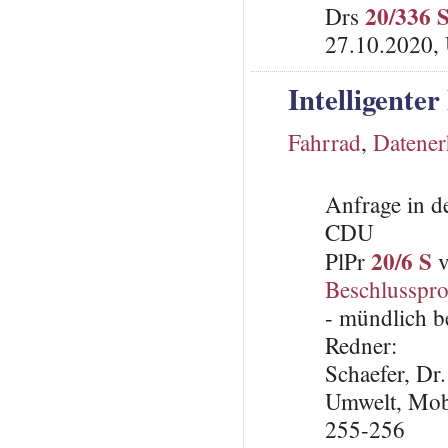
20/336 
Drs
27.10.2020, 
Intelligente
Fahrrad
,
Datene
Anfrage in d
CDU
20/6 S
PlPr
v
Beschlusspro
- mündlich b
Redner:
Schaefer, Dr
Umwelt, Mob
255-256