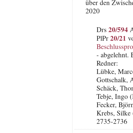
über den Zwisch
2020
20/594
Drs
A
20/21
PlPr
vo
Beschlusspro
- abgelehnt.
Redner:
Lübke, Marc
Gottschalk,
Schäck, Tho
Tebje, Ingo
Fecker, Björ
Krebs, Silke 
2735-2736