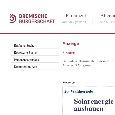
Parlament
Abgeor
Vom Volk gewählt
Alle auf ei
Anzeige
Einfache Suche
Erweiterte Suche
Zurück
Personendatenbank
Gefundene Dokumente insgesamt: 18
Anzeige: 9 Vorgänge
Dokumenten-Abo
Vorgänge
20. Wahlperiode
Solarenergi
ausbauen