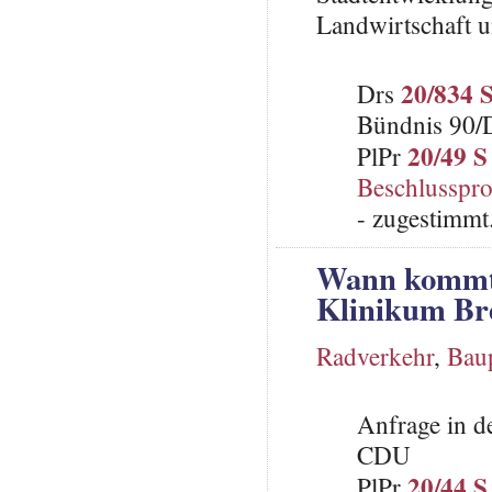
Landwirtschaft u
20/834 
Drs
Bündnis 90/
20/49 S
PlPr
Beschlusspro
- zugestimmt
Wann kommt 
Klinikum B
Radverkehr
,
Bau
Anfrage in d
CDU
20/44 S
PlPr