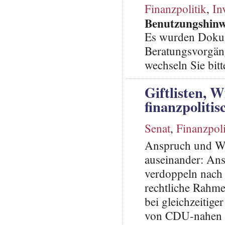
Finanzpolitik
,
In
Benutzungshinw
Es wurden Dokum
Beratungsvorgän
wechseln Sie bitt
Giftlisten, 
finanzpolitis
Senat
,
Finanzpoli
Anspruch und Wir
auseinander: An
verdoppeln nach 
rechtliche Rahm
bei gleichzeitig
von CDU-nahen P