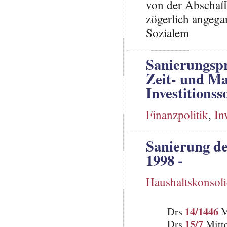
von der Abschaff
zögerlich angega
Sozialem
Sanierungsp
Zeit- und M
Investition
Finanzpolitik
,
In
Sanierung de
1998 -
Haushaltskonsol
14/1446
Drs
M
15/7
Drs
Mitte