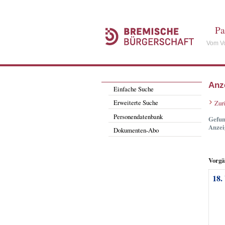
Pa
Vom Vo
Anz
Einfache Suche
Erweiterte Suche
Zur
Personendatenbank
Gefun
Anzei
Dokumenten-Abo
Vorgä
18.