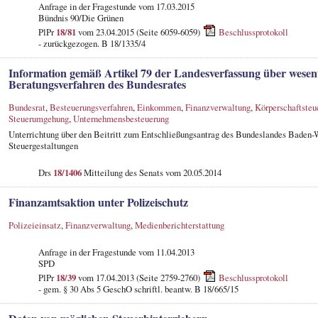
Anfrage in der Fragestunde vom 17.03.2015
Bündnis 90/Die Grünen
PlPr
18/81
vom 23.04.2015 (Seite 6059-6059)
Beschlussprotokoll
- zurückgezogen. B 18/1335/4
Information gemäß Artikel 79 der Landesverfassung über wesen
Beratungsverfahren des Bundesrates
Bundesrat
,
Besteuerungsverfahren
,
Einkommen
,
Finanzverwaltung
,
Körperschaftsteu
Steuerumgehung
,
Unternehmensbesteuerung
Unterrichtung über den Beitritt zum Entschließungsantrag des Bundeslandes Baden-
Steuergestaltungen
Drs
18/1406
Mitteilung des Senats vom 20.05.2014
Finanzamtsaktion unter Polizeischutz
Polizeieinsatz
,
Finanzverwaltung
,
Medienberichterstattung
Anfrage in der Fragestunde vom 11.04.2013
SPD
PlPr
18/39
vom 17.04.2013 (Seite 2759-2760)
Beschlussprotokoll
- gem. § 30 Abs 5 GeschO schriftl. beantw. B 18/665/15