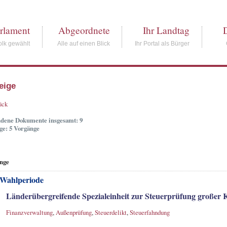
rlament
Abgeordnete
Ihr Landtag
lk gewählt
Alle auf einen Blick
Ihr Portal als Bürger
eige
ück
dene Dokumente insgesamt: 9
ge: 5 Vorgänge
nge
 Wahlperiode
Länderübergreifende Spezialeinheit zur Steuerprüfung großer 
Finanzverwaltung
,
Außenprüfung
,
Steuerdelikt
,
Steuerfahndung