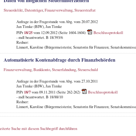
Daten von möglichen Steuerhinterziehern
Steuerdelikt
,
Datenträger
,
Finanzverwaltung
,
Steuerstraftat
Anfrage in der Fragestunde von Abg. vom 20.07.2012
Jan Timke (BIW), Jan Timke
PlPr
18/25
vom 12.09.2012 (Seite 1604-1604)
Beschlussprotokoll
- mdl beantwortet. B 18/393/6
Redner:
Linnert, Karoline (Bürgermeisterin; Senatorin für Finanzen; Senatskommissa
Automatisierte Kontenabfrage durch Finanzbehörden
Finanzverwaltung
,
Bankkonto
,
Steuerfahndung
,
Steuerschuld
Anfrage in der Fragestunde von Abg. vom 27.10.2011
Jan Timke (BIW), Jan Timke
PlPr
18/7
vom 09.11.2011 (Seite 262-262)
Beschlussprotokoll
- mdl beantwortet. B 18/88/10
Redner:
Linnert, Karoline (Bürgermeisterin; Senatorin für Finanzen; Senatskommissa
eiterte Suche mit diesem Suchbegriff durchführen