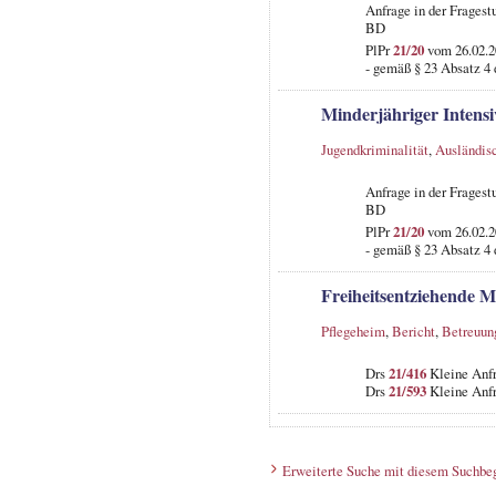
Anfrage in der Frages
BD
PlPr
21/20
vom 26.02.20
- gemäß § 23 Absatz 4 
Minderjähriger Intensi
Jugendkriminalität
,
Ausländisc
Anfrage in der Frages
BD
PlPr
21/20
vom 26.02.20
- gemäß § 23 Absatz 4 
Freiheitsentziehende 
Pflegeheim
,
Bericht
,
Betreuun
Drs
21/416
Kleine Anfr
Drs
21/593
Kleine Anfr
Erweiterte Suche mit diesem Suchbeg