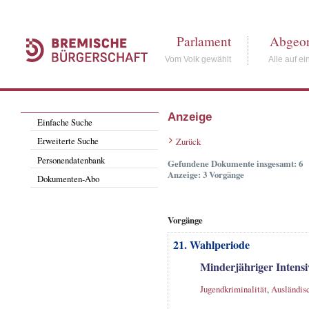
Parlament
Abgeor
Vom Volk gewählt
Alle auf ei
Anzeige
Einfache Suche
Erweiterte Suche
Zurück
Personendatenbank
Gefundene Dokumente insgesamt: 6
Anzeige: 3 Vorgänge
Dokumenten-Abo
Vorgänge
21. Wahlperiode
Minderjähriger Intensi
Jugendkriminalität
,
Ausländisc