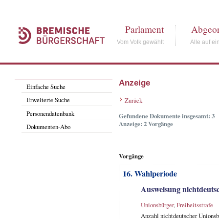
Parlament
Abgeor
Vom Volk gewählt
Alle auf ei
Anzeige
Einfache Suche
Erweiterte Suche
Zurück
Personendatenbank
Gefundene Dokumente insgesamt: 3
Anzeige: 2 Vorgänge
Dokumenten-Abo
Vorgänge
16. Wahlperiode
Ausweisung nichtdeutsc
Unionsbürger
,
Freiheitsstrafe
Anzahl nichtdeutscher Unionsbü