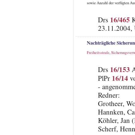
sowie Anzahl der verfügten A
16/465
Drs
K
23.11.2004,
Nachträgliche Sicherun
Freiheitsstrafe
,
Sicherungsver
16/153
Drs
A
16/14
PlPr
vo
- angenomme
Redner:
Grotheer, W
Hannken, Ca
Köhler, Jan 
Scherf, Henni