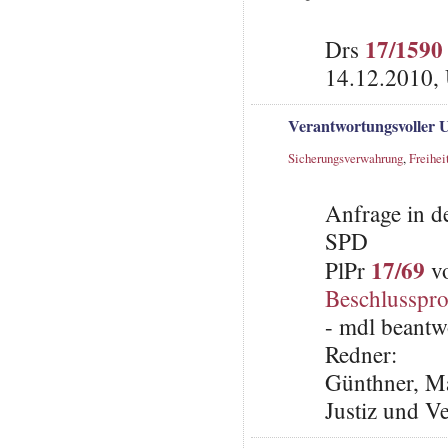
17/1590
Drs
14.12.2010,
Verantwortungsvoller
Sicherungsverwahrung
,
Freihei
Anfrage in d
SPD
17/69
PlPr
vo
Beschlusspro
- mdl beantw
Redner:
Günthner, Ma
Justiz und V