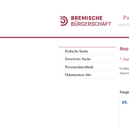
Pa
Vom Vo
Anz
Einfache Suche
Erweiterte Suche
Zur
Personendatenbank
Gefun
Anzei
Dokumenten-Abo
Vorgä
19.