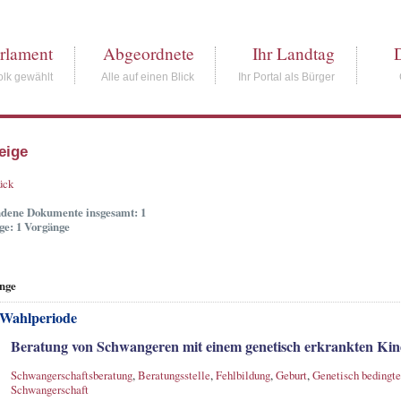
rlament
Abgeordnete
Ihr Landtag
lk gewählt
Alle auf einen Blick
Ihr Portal als Bürger
eige
ück
dene Dokumente insgesamt: 1
ge: 1 Vorgänge
nge
 Wahlperiode
Beratung von Schwangeren mit einem genetisch erkrankten Kin
Schwangerschaftsberatung
,
Beratungsstelle
,
Fehlbildung
,
Geburt
,
Genetisch bedingte
Schwangerschaft