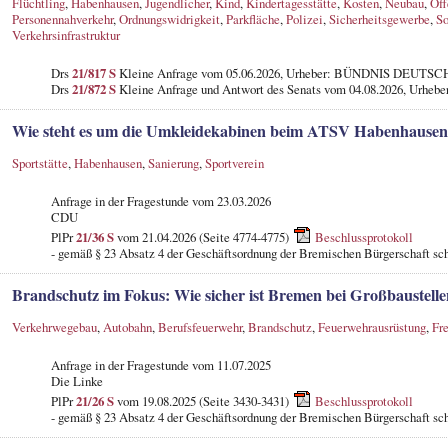
Flüchtling
,
Habenhausen
,
Jugendlicher
,
Kind
,
Kindertagesstätte
,
Kosten
,
Neubau
,
Öff
Personennahverkehr
,
Ordnungswidrigkeit
,
Parkfläche
,
Polizei
,
Sicherheitsgewerbe
,
So
Verkehrsinfrastruktur
Drs
21/817 S
Kleine Anfrage vom 05.06.2026, Urheber: BÜNDNIS DEUT
Drs
21/872 S
Kleine Anfrage und Antwort des Senats vom 04.08.2026, Urheber
Wie steht es um die Umkleidekabinen beim ATSV Habenhause
Sportstätte
,
Habenhausen
,
Sanierung
,
Sportverein
Anfrage in der Fragestunde
vom 23.03.2026
CDU
PlPr
21/36 S
vom 21.04.2026 (Seite 4774-4775)
Beschlussprotokoll
- gemäß § 23 Absatz 4 der Geschäftsordnung der Bremischen Bürgerschaft schr
Brandschutz im Fokus: Wie sicher ist Bremen bei Großbaustell
Verkehrwegebau
,
Autobahn
,
Berufsfeuerwehr
,
Brandschutz
,
Feuerwehrausrüstung
,
Fr
Anfrage in der Fragestunde
vom 11.07.2025
Die Linke
PlPr
21/26 S
vom 19.08.2025 (Seite 3430-3431)
Beschlussprotokoll
- gemäß § 23 Absatz 4 der Geschäftsordnung der Bremischen Bürgerschaft schr