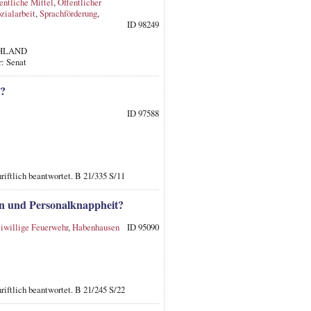
entliche Mittel
,
Öffentlicher
zialarbeit
,
Sprachförderung
,
ID 98249
SCHLAND
: Senat
n?
ID 97588
iftlich beantwortet. B 21/335 S/11
en und Personalknappheit?
eiwillige Feuerwehr
,
Habenhausen
ID 95090
iftlich beantwortet. B 21/245 S/22