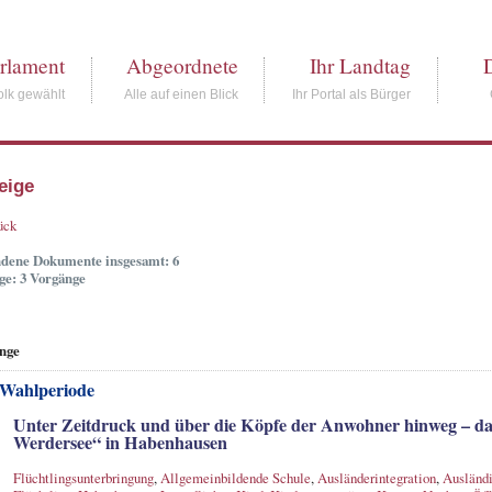
rlament
Abgeordnete
Ihr Landtag
lk gewählt
Alle auf einen Blick
Ihr Portal als Bürger
eige
ück
dene Dokumente insgesamt: 6
ge: 3 Vorgänge
nge
 Wahlperiode
Unter Zeitdruck und über die Köpfe der Anwohner hinweg –
Werdersee“ in Habenhausen
Flüchtlingsunterbringung
,
Allgemeinbildende Schule
,
Ausländerintegration
,
Ausländi