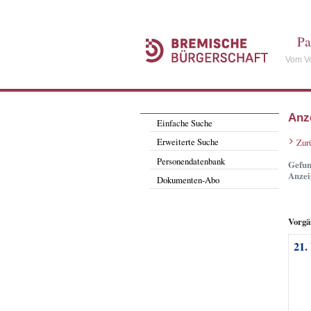
Pa
Vom Vo
Anz
Einfache Suche
Erweiterte Suche
Zur
Personendatenbank
Gefun
Anzei
Dokumenten-Abo
Vorgä
21.