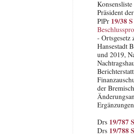
Konsenslist
Präsident de
19/38 S
PlPr
Beschlusspro
- Ortsgesetz
Hansestadt B
und 2019, N
Nachtragshau
Berichterstat
Finanzauschu
der Bremisch
Änderungsan
Ergänzungen
19/787 
Drs
19/788 
Drs