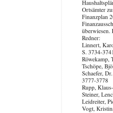
Haushaltsplä
Ortsämter zu
Finanzplan 2
Finanzaussch
überwiesen. 
Redner:
Linnert, Kar
S. 3734-374
Röwekamp, T
Tschöpe, Bj
Schaefer, Dr
3777-3778
Rupp, Klaus
Steiner, Len
Leidreiter, 
Vogt, Krist