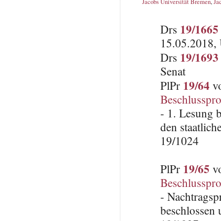
Jacobs Universität Bremen
,
Ja
19/1665
Drs
15.05.2018, 
19/1693
Drs
Senat
19/64
PlPr
vo
Beschlusspro
- 1. Lesung 
den staatlic
19/1024
19/65
PlPr
vo
Beschlusspro
- Nachtragsp
beschlossen 