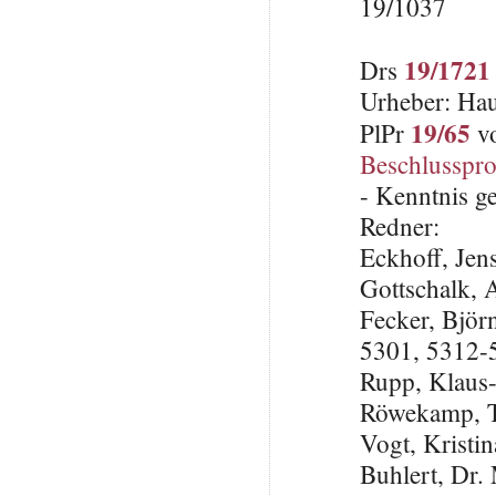
19/1037
19/1721
Drs
Urheber: Hau
19/65
PlPr
vo
Beschlusspro
- Kenntnis 
Redner:
Eckhoff, Je
Gottschalk,
Fecker, Björ
5301, 5312-
Rupp, Klaus
Röwekamp, 
Vogt, Krist
Buhlert, Dr