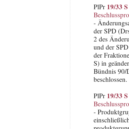
19/33 S
PlPr
Beschlusspro
- Änderungsa
der SPD (Drs
2 des Änderu
und der SPD 
der Fraktion
S) in geände
Bündnis 90/
beschlossen.
19/33 S
PlPr
Beschlusspro
- Produktgru
einschließli
produktgrupp