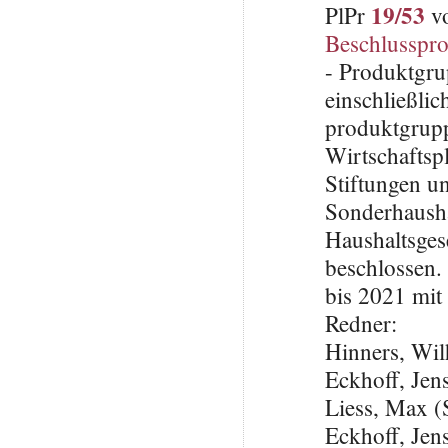
19/53
PlPr
vo
Beschlusspro
- Produktgru
einschließli
produktgrupp
Wirtschaftsp
Stiftungen u
Sonderhausha
Haushaltsges
beschlossen.
bis 2021 mi
Redner:
Hinners, Wi
Eckhoff, Je
Liess, Max 
Eckhoff, Je