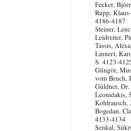
Fecker, Björ
Rupp, Klaus
4186-4187
Steiner, Len
Leidreiter, 
Tassis, Alex
Linnert, Kar
S. 4123-412
Güngör, Mus
vom Bruch, 
Güldner, Dr.
Leonidakis,
Kohlrausch, 
Bogedan, Cla
4133-4134
Senkal, Sük