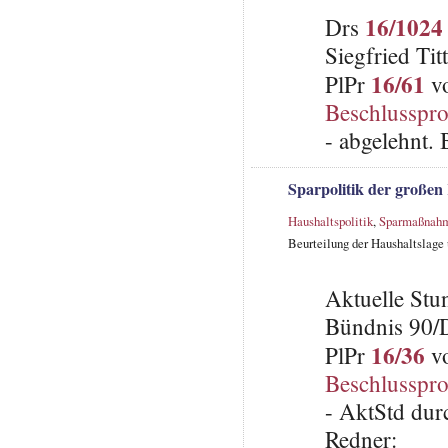
16/1024
Drs
Siegfried Ti
16/61
PlPr
vo
Beschlusspro
- abgelehnt.
Sparpolitik der großen 
Haushaltspolitik
,
Sparmaßnah
Beurteilung der Haushaltslage
Aktuelle St
Bündnis 90/
16/36
PlPr
vo
Beschlusspro
- AktStd dur
Redner: