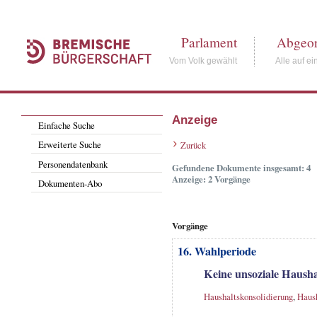
Parlament
Abgeor
Vom Volk gewählt
Alle auf ei
Anzeige
Einfache Suche
Erweiterte Suche
Zurück
Personendatenbank
Gefundene Dokumente insgesamt: 4
Anzeige: 2 Vorgänge
Dokumenten-Abo
Vorgänge
16. Wahlperiode
Keine unsoziale Hausha
Haushaltskonsolidierung
,
Haush