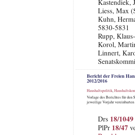
Kastendiek,
Liess, Max 
Kuhn, Herma
5830-5831
Rupp, Klaus
Korol, Marti
Linnert, Karo
Senatskommis
Bericht der Freien Ha
2012/2016
Haushaltspolitik
,
Haushaltskon
Vorlage des Berichtes für den 
jeweilige Vorjahr vereinbarte
18/1049
Drs
18/47
PlPr
vo