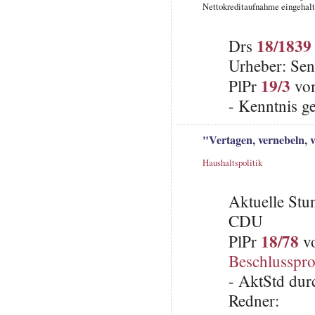
Nettokreditaufnahme eingehal
18/1839
Drs
Urheber: Sen
19/3
PlPr
vom
- Kenntnis 
"Vertagen, vernebeln, 
Haushaltspolitik
Aktuelle St
CDU
18/78
PlPr
vo
Beschlusspro
- AktStd dur
Redner: