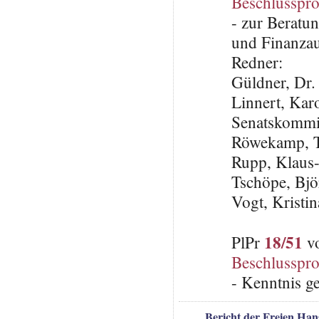
Beschlusspro
- zur Beratun
und Finanzau
Redner:
Güldner, Dr.
Linnert, Karo
Senatskommis
Röwekamp, 
Rupp, Klaus
Tschöpe, Bj
Vogt, Kristi
18/51
PlPr
vo
Beschlusspro
- Kenntnis 
Bericht der Freien Ha