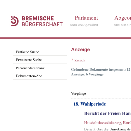
Parlament
Abgeor
Vom Volk gewählt
Alle auf ei
Anzeige
Einfache Suche
Erweiterte Suche
Zurück
Personendatenbank
Gefundene Dokumente insgesamt: 12
Anzeige: 6 Vorgänge
Dokumenten-Abo
Vorgänge
18. Wahlperiode
Bericht der Freien Ha
Haushaltskonsolidierung
,
Haush
Bericht über die Umsetzung de