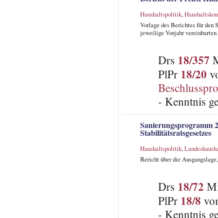
Haushaltspolitik
,
Haushaltskon
Vorlage des Berichtes für den 
jeweilige Vorjahr vereinbarte
18/357
Drs
M
18/20
PlPr
vo
Beschlusspro
- Kenntnis 
Sanierungsprogramm 20
Stabilitätsratsgesetzes
Haushaltspolitik
,
Landeshausha
Bericht über die Ausgangslage
18/72
Drs
Mi
18/8
PlPr
vom
- Kenntnis 