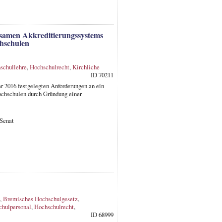
insamen Akkreditierungssystems
chschulen
schullehre
,
Hochschulrecht
,
Kirchliche
ID 70211
 2016 festgelegten Anforderungen an ein
chschulen durch Gründung einer
 Senat
,
Bremisches Hochschulgesetz
,
chulpersonal
,
Hochschulrecht
,
ID 68999