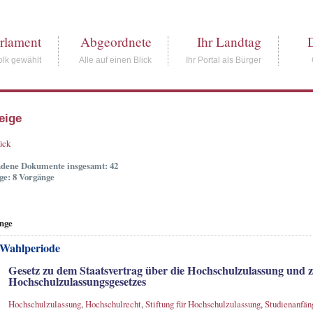
rlament
Abgeordnete
Ihr Landtag
lk gewählt
Alle auf einen Blick
Ihr Portal als Bürger
eige
ück
dene Dokumente insgesamt: 42
ge: 8 Vorgänge
nge
 Wahlperiode
Gesetz zu dem Staatsvertrag über die Hochschulzulassung und
Hochschulzulassungsgesetzes
Hochschulzulassung
,
Hochschulrecht
,
Stiftung für Hochschulzulassung
,
Studienanfän