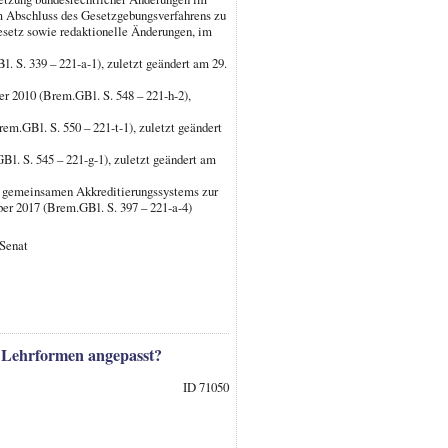
 Abschluss des Gesetzgebungsverfahrens zu
esetz sowie redaktionelle Änderungen, im
 S. 339 – 221-a-1), zuletzt geändert am 29.
r 2010 (Brem.GBl. S. 548 – 221-h-2),
m.GBl. S. 550 – 221-t-1), zuletzt geändert
l. S. 545 – 221-g-1), zuletzt geändert am
es gemeinsamen Akkreditierungssystems zur
er 2017 (Brem.GBl. S. 397 – 221-a-4)
 Senat
 Lehrformen angepasst?
ID 71050