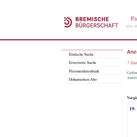
Pa
Vom Vo
Anz
Einfache Suche
Erweiterte Suche
Zur
Personendatenbank
Gefun
Anzei
Dokumenten-Abo
Vorgä
19.