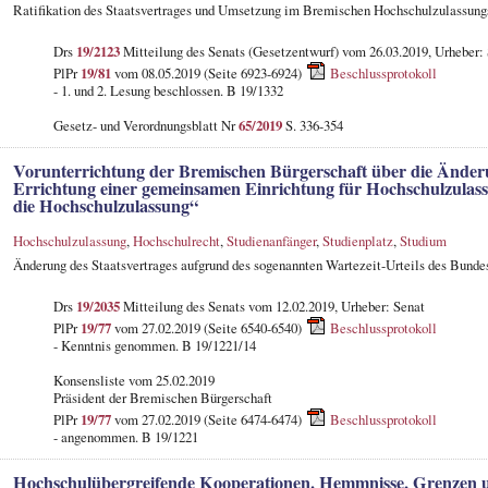
Ratifikation des Staatsvertrages und Umsetzung im Bremischen Hochschulzulassung
Drs
19/2123
Mitteilung des Senats (Gesetzentwurf) vom 26.03.2019, Urheber:
PlPr
19/81
vom 08.05.2019 (Seite 6923-6924)
Beschlussprotokoll
- 1. und 2. Lesung beschlossen. B 19/1332
Gesetz- und Verordnungsblatt Nr
65/2019
S. 336-354
Vorunterrichtung der Bremischen Bürgerschaft über die Änderu
Errichtung einer gemeinsamen Einrichtung für Hochschulzulassu
die Hochschulzulassung“
Hochschulzulassung
,
Hochschulrecht
,
Studienanfänger
,
Studienplatz
,
Studium
Änderung des Staatsvertrages aufgrund des sogenannten Wartezeit-Urteils des Bund
Drs
19/2035
Mitteilung des Senats vom 12.02.2019, Urheber: Senat
PlPr
19/77
vom 27.02.2019 (Seite 6540-6540)
Beschlussprotokoll
- Kenntnis genommen. B 19/1221/14
Konsensliste vom 25.02.2019
Präsident der Bremischen Bürgerschaft
PlPr
19/77
vom 27.02.2019 (Seite 6474-6474)
Beschlussprotokoll
- angenommen. B 19/1221
Hochschulübergreifende Kooperationen. Hemmnisse, Grenzen u