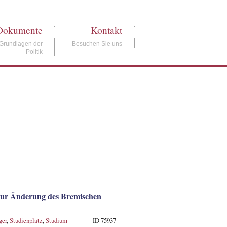
Dokumente
Kontakt
Grundlagen der
Besuchen Sie uns
Politik
 zur Änderung des Bremischen
ger
,
Studienplatz
,
Studium
ID 75937