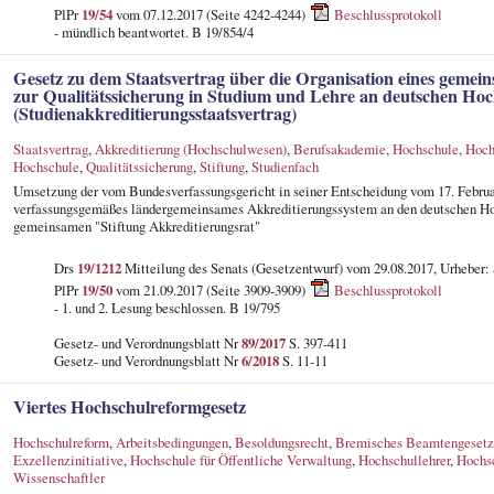
PlPr
19/54
vom 07.12.2017 (Seite 4242-4244)
Beschlussprotokoll
- mündlich beantwortet. B 19/854/4
Gesetz zu dem Staatsvertrag über die Organisation eines geme
zur Qualitätssicherung in Studium und Lehre an deutschen Ho
(Studienakkreditierungsstaatsvertrag)
Staatsvertrag
,
Akkreditierung (Hochschulwesen)
,
Berufsakademie
,
Hochschule
,
Hoch
Hochschule
,
Qualitätssicherung
,
Stiftung
,
Studienfach
Umsetzung der vom Bundesverfassungsgericht in seiner Entscheidung vom 17. Februar
verfassungsgemäßes ländergemeinsames Akkreditierungssystem an den deutschen Ho
gemeinsamen "Stiftung Akkreditierungsrat"
Drs
19/1212
Mitteilung des Senats (Gesetzentwurf) vom 29.08.2017, Urheber:
PlPr
19/50
vom 21.09.2017 (Seite 3909-3909)
Beschlussprotokoll
- 1. und 2. Lesung beschlossen. B 19/795
Gesetz- und Verordnungsblatt Nr
89/2017
S. 397-411
Gesetz- und Verordnungsblatt Nr
6/2018
S. 11-11
Viertes Hochschulreformgesetz
Hochschulreform
,
Arbeitsbedingungen
,
Besoldungsrecht
,
Bremisches Beamtengesetz
Exzellenzinitiative
,
Hochschule für Öffentliche Verwaltung
,
Hochschullehrer
,
Hochs
Wissenschaftler