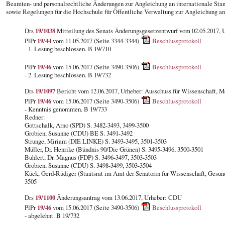
Beamten- und personalrechtliche Änderungen zur Angleichung an internationale Standa
sowie Regelungen für die Hochschule für Öffentliche Verwaltung zur Angleichung a
Drs
19/1038
Mitteilung des Senats Änderungsgesetzentwurf vom 02.05.2017, 
PlPr
19/44
vom 11.05.2017 (Seite 3344-3344)
Beschlussprotokoll
- 1. Lesung beschlossen. B 19/710
PlPr
19/46
vom 15.06.2017 (Seite 3490-3506)
Beschlussprotokoll
- 2. Lesung beschlossen. B 19/732
Drs
19/1097
Bericht vom 12.06.2017, Urheber: Ausschuss für Wissenschaft, Me
PlPr
19/46
vom 15.06.2017 (Seite 3490-3506)
Beschlussprotokoll
- Kenntnis genommen. B 19/733
Redner:
Gottschalk, Arno (SPD) S. 3482-3493, 3499-3500
Grobien, Susanne (CDU) BE S. 3491-3492
Strunge, Miriam (DIE LINKE) S. 3493-3495, 3501-3503
Müller, Dr. Henrike (Bündnis 90/Die Grünen) S. 3495-3496, 3500-3501
Buhlert, Dr. Magnus (FDP) S. 3496-3497, 3503-3503
Grobien, Susanne (CDU) S. 3498-3499, 3503-3504
Kück, Gerd-Rüdiger (Staatsrat im Amt der Senatorin für Wissenschaft, Gesun
3505
Drs
19/1100
Änderungsantrag vom 13.06.2017, Urheber: CDU
PlPr
19/46
vom 15.06.2017 (Seite 3490-3506)
Beschlussprotokoll
- abgelehnt. B 19/732