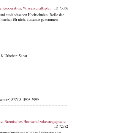
e Kooperation
,
Wissenschaftsplan
ID 73056
und ausländischen Hochschulen; Rolle der
Ursachen für nicht zustande gekommen
18, Urheber: Senat
rschutz) SEN S. 5998-5999
tz
,
Bremisches Hochschulzulassungsgesetz
,
ID 72382
tzung bundesrechtlicher Änderungen im