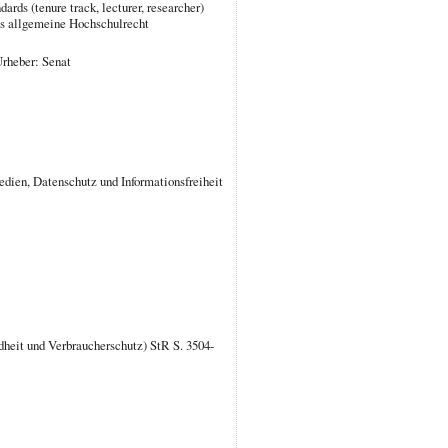
rds (tenure track, lecturer, researcher)
ns allgemeine Hochschulrecht
Urheber: Senat
dien, Datenschutz und Informationsfreiheit
dheit und Verbraucherschutz) StR S. 3504-