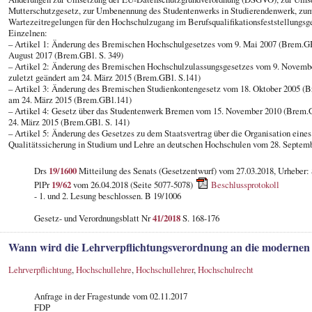
Mutterschutzgesetz, zur Umbenennung des Studentenwerks in Studierendenwerk, zum
Wartezeitregelungen für den Hochschulzugang im Berufsqualifikationsfeststellungsg
Einzelnen:
– Artikel 1: Änderung des Bremischen Hochschulgesetzes vom 9. Mai 2007 (Brem.GBl.
August 2017 (Brem.GBl. S. 349)
– Artikel 2: Änderung des Bremischen Hochschulzulassungsgesetzes vom 9. Novembe
zuletzt geändert am 24. März 2015 (Brem.GBl. S.141)
– Artikel 3: Änderung des Bremischen Studienkontengesetz vom 18. Oktober 2005 (Bre
am 24. März 2015 (Brem.GBl.141)
– Artikel 4: Gesetz über das Studentenwerk Bremen vom 15. November 2010 (Brem.GB
24. März 2015 (Brem.GBl. S. 141)
– Artikel 5: Änderung des Gesetzes zu dem Staatsvertrag über die Organisation ein
Qualitätssicherung in Studium und Lehre an deutschen Hochschulen vom 28. Septemb
Drs
19/1600
Mitteilung des Senats (Gesetzentwurf) vom 27.03.2018, Urheber:
PlPr
19/62
vom 26.04.2018 (Seite 5077-5078)
Beschlussprotokoll
- 1. und 2. Lesung beschlossen. B 19/1006
Gesetz- und Verordnungsblatt Nr
41/2018
S. 168-176
Wann wird die Lehrverpflichtungsverordnung an die modernen
Lehrverpflichtung
,
Hochschullehre
,
Hochschullehrer
,
Hochschulrecht
Anfrage in der Fragestunde vom 02.11.2017
FDP