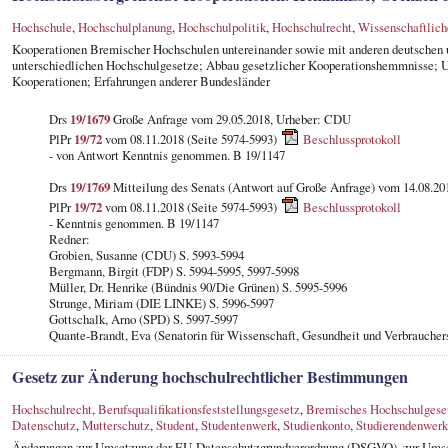
Hochschule
,
Hochschulplanung
,
Hochschulpolitik
,
Hochschulrecht
,
Wissenschaftlich
Kooperationen Bremischer Hochschulen untereinander sowie mit anderen deutschen 
unterschiedlichen Hochschulgesetze; Abbau gesetzlicher Kooperationshemmnisse; 
Kooperationen; Erfahrungen anderer Bundesländer
Drs
19/1679
Große Anfrage vom 29.05.2018, Urheber: CDU
PlPr
19/72
vom 08.11.2018 (Seite 5974-5993)
Beschlussprotokoll
- von Antwort Kenntnis genommen. B 19/1147
Drs
19/1769
Mitteilung des Senats (Antwort auf Große Anfrage) vom 14.08.20
PlPr
19/72
vom 08.11.2018 (Seite 5974-5993)
Beschlussprotokoll
- Kenntnis genommen. B 19/1147
Redner:
Grobien, Susanne (CDU) S. 5993-5994
Bergmann, Birgit (FDP) S. 5994-5995, 5997-5998
Müller, Dr. Henrike (Bündnis 90/Die Grünen) S. 5995-5996
Strunge, Miriam (DIE LINKE) S. 5996-5997
Gottschalk, Arno (SPD) S. 5997-5997
Quante-Brandt, Eva (Senatorin für Wissenschaft, Gesundheit und Verbrauche
Gesetz zur Änderung hochschulrechtlicher Bestimmungen
Hochschulrecht
,
Berufsqualifikationsfeststellungsgesetz
,
Bremisches Hochschulgese
Datenschutz
,
Mutterschutz
,
Student
,
Studentenwerk
,
Studienkonto
,
Studierendenwerk
Änderungen zur Umsetzung der EU-Datenschutzgrundverordnung (DSGVO), zur Umse