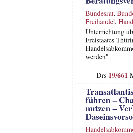
Beratungsver
Bundesrat
,
Bund
Freihandel
,
Hand
Unterrichtung üb
Freistaates Thür
Handelsabkommen
werden"
19/661
Drs
M
Transatlant
führen – Ch
nutzen – Ver
Daseinsvors
Handelsabkomm