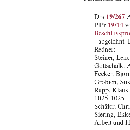
19/267
Drs
A
19/14
PlPr
vo
Beschlusspro
- abgelehnt.
Redner:
Steiner, Len
Gottschalk,
Fecker, Björ
Grobien, Su
Rupp, Klaus
1025-1025
Schäfer, Ch
Siering, Ekke
Arbeit und H