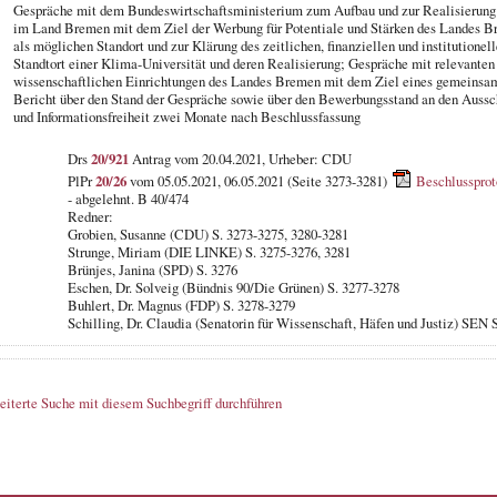
Gespräche mit dem Bundeswirtschaftsministerium zum Aufbau und zur Realisierung e
im Land Bremen mit dem Ziel der Werbung für Potentiale und Stärken des Landes B
als möglichen Standort und zur Klärung des zeitlichen, finanziellen und institutio
Standtort einer Klima-Universität und deren Realisierung; Gespräche mit relevanten 
wissenschaftlichen Einrichtungen des Landes Bremen mit dem Ziel eines gemeins
Bericht über den Stand der Gespräche sowie über den Bewerbungsstand an den Aussc
und Informationsfreiheit zwei Monate nach Beschlussfassung
Drs
20/921
Antrag vom 20.04.2021, Urheber: CDU
PlPr
20/26
vom 05.05.2021, 06.05.2021 (Seite 3273-3281)
Beschlussprot
- abgelehnt. B 40/474
Redner:
Grobien, Susanne (CDU) S. 3273-3275, 3280-3281
Strunge, Miriam (DIE LINKE) S. 3275-3276, 3281
Brünjes, Janina (SPD) S. 3276
Eschen, Dr. Solveig (Bündnis 90/Die Grünen) S. 3277-3278
Buhlert, Dr. Magnus (FDP) S. 3278-3279
Schilling, Dr. Claudia (Senatorin für Wissenschaft, Häfen und Justiz) SEN 
eiterte Suche mit diesem Suchbegriff durchführen