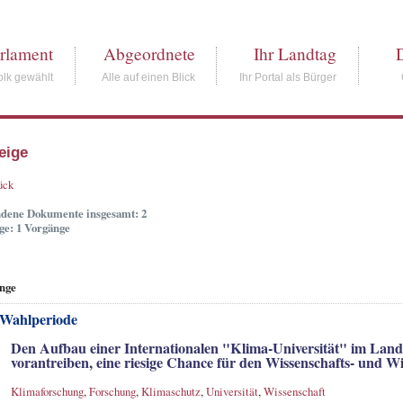
rlament
Abgeordnete
Ihr Landtag
lk gewählt
Alle auf einen Blick
Ihr Portal als Bürger
eige
ück
dene Dokumente insgesamt: 2
ge: 1 Vorgänge
nge
 Wahlperiode
Den Aufbau einer Internationalen "Klima-Universität" im Lan
vorantreiben, eine riesige Chance für den Wissenschafts- und W
Klimaforschung
,
Forschung
,
Klimaschutz
,
Universität
,
Wissenschaft