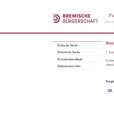
Pa
Vom Vo
Anz
Einfache Suche
Erweiterte Suche
Zur
Personendatenbank
Gefun
Anzei
Dokumenten-Abo
Vorgä
20.