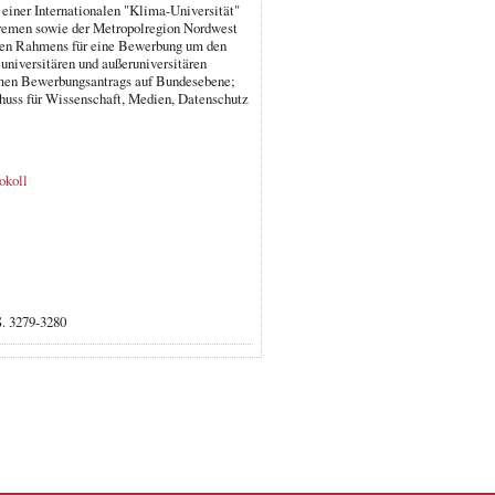
iner Internationalen "Klima-Universität"
remen sowie der Metropolregion Nordwest
nellen Rahmens für eine Bewerbung um den
universitären und außeruniversitären
amen Bewerbungsantrags auf Bundesebene;
huss für Wissenschaft, Medien, Datenschutz
okoll
S. 3279-3280