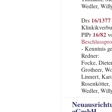
Wedler, Will
16/1377
Drs
Klinkikverb
16/82
PlPr
vo
Beschlusspro
- Kenntnis 
Redner:
Focke, Diet
Grotheer, W
Linnert, Kar
Rosenkötter,
Wedler, Will
Neuausrichtu
gGmbH