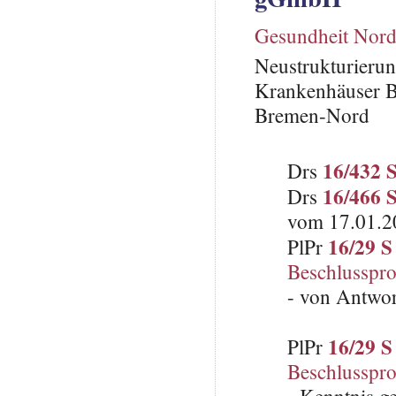
Gesundheit No
Neustrukturieru
Krankenhäuser B
Bremen-Nord
16/432 
Drs
16/466 
Drs
vom 17.01.2
16/29 S
PlPr
Beschlusspro
- von Antwo
16/29 S
PlPr
Beschlusspro