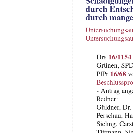
Schädigunge
durch Entsc
durch mange
Untersuchungsau
Untersuchungsau
16/1154
Drs
Grünen, SP
16/68
PlPr
vo
Beschlusspro
- Antrag ang
Redner:
Güldner, Dr.
Perschau, H
Sieling, Car
Tittmann, Si