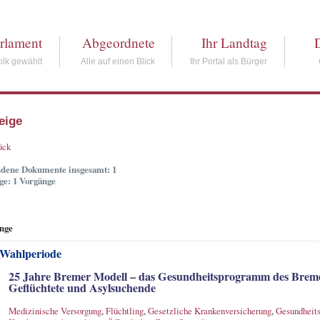
rlament
Abgeordnete
Ihr Landtag
lk gewählt
Alle auf einen Blick
Ihr Portal als Bürger
eige
ück
dene Dokumente insgesamt: 1
ge: 1 Vorgänge
nge
 Wahlperiode
25 Jahre Bremer Modell – das Gesundheitsprogramm des Breme
Geflüchtete und Asylsuchende
Medizinische Versorgung
,
Flüchtling
,
Gesetzliche Krankenversicherung
,
Gesundheit