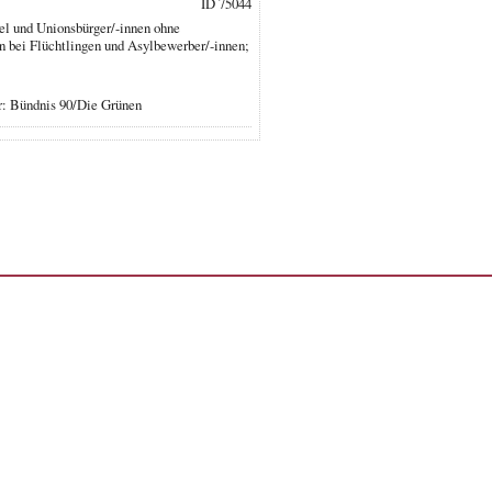
ID 75044
el und Unionsbürger/-innen ohne
 bei Flüchtlingen und Asylbewerber/-innen;
r: Bündnis 90/Die Grünen