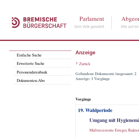
Parlament
Abgeor
Vom Volk gewählt
Alle auf ei
Anzeige
Einfache Suche
Erweiterte Suche
Zurück
Personendatenbank
Gefundene Dokumente insgesamt: 2
Anzeige: 1 Vorgänge
Dokumenten-Abo
Vorgänge
19. Wahlperiode
Umgang mit Hygienemä
Multiresistente Erreger
,
Bakter