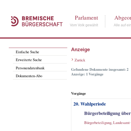
Parlament
Abgeor
Vom Volk gewählt
Alle auf ei
Anzeige
Einfache Suche
Erweiterte Suche
Zurück
Personendatenbank
Gefundene Dokumente insgesamt: 2
Anzeige: 1 Vorgänge
Dokumenten-Abo
Vorgänge
20. Wahlperiode
Bürgerbeteiligung über
Bürgerbeteiligung
,
Landesamt 