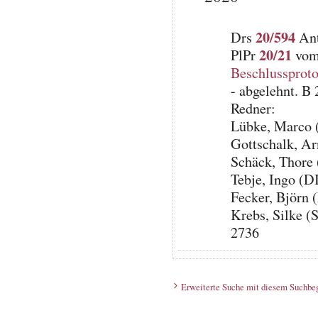
20/594
Drs
Ant
20/21
PlPr
vom 
Beschlussproto
- abgelehnt. B
Redner:
Lübke, Marco 
Gottschalk, A
Schäck, Thore
Tebje, Ingo (
Fecker, Björn 
Krebs, Silke (
2736
Erweiterte Suche mit diesem Suchbeg