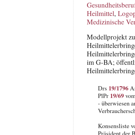
Gesundheitsberu
Heilmittel
,
Logo
Medizinische Ve
Modellprojekt z
Heilmittelerbrin
Heilmittelerbrin
im G-BA; öffentl
Heilmittelerbring
19/1796
Drs
An
19/69
PlPr
vom 
- überwiesen a
Verbrauchersch
Konsensliste 
Präsident der 