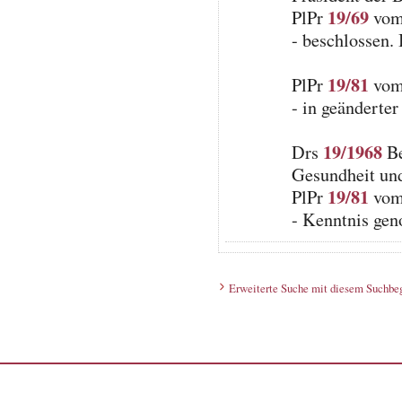
19/69
PlPr
vom 
- beschlossen.
19/81
PlPr
vom 
- in geänderte
19/1968
Drs
Be
Gesundheit un
19/81
PlPr
vom 
- Kenntnis ge
Erweiterte Suche mit diesem Suchbeg