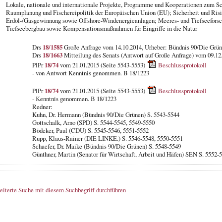
Lokale, nationale und internationale Projekte, Programme und Kooperationen zum 
Raumplanung und Fischereipolitik der Europäischen Union (EU); Sicherheit und Risi
Erdöl-/Gasgewinnung sowie Offshore-Windenergieanlagen; Meeres- und Tiefseeforsc
Tiefseebergbau sowie Kompensationsmaßnahmen für Eingriffe in die Natur
Drs
18/1585
Große Anfrage vom 14.10.2014, Urheber: Bündnis 90/Die Grü
Drs
18/1663
Mitteilung des Senats (Antwort auf Große Anfrage) vom 09.12
PlPr
18/74
vom 21.01.2015 (Seite 5543-5553)
Beschlussprotokoll
- von Antwort Kenntnis genommen. B 18/1223
PlPr
18/74
vom 21.01.2015 (Seite 5543-5553)
Beschlussprotokoll
- Kenntnis genommen. B 18/1223
Redner:
Kuhn, Dr. Hermann (Bündnis 90/Die Grünen) S. 5543-5544
Gottschalk, Arno (SPD) S. 5544-5545, 5549-5550
Bödeker, Paul (CDU) S. 5545-5546, 5551-5552
Rupp, Klaus-Rainer (DIE LINKE.) S. 5546-5548, 5550-5551
Schaefer, Dr. Maike (Bündnis 90/Die Grünen) S. 5548-5549
Günthner, Martin (Senator für Wirtschaft, Arbeit und Häfen) SEN S. 5552-
eiterte Suche mit diesem Suchbegriff durchführen