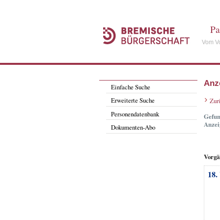
Pa
Vom Vo
Anz
Einfache Suche
Erweiterte Suche
Zur
Personendatenbank
Gefun
Anzei
Dokumenten-Abo
Vorgä
18.