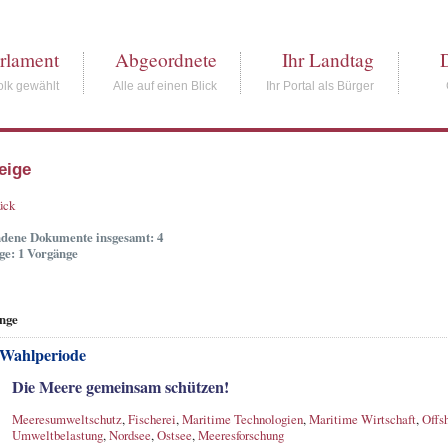
rlament
Abgeordnete
Ihr Landtag
lk gewählt
Alle auf einen Blick
Ihr Portal als Bürger
eige
ück
dene Dokumente insgesamt: 4
ge: 1 Vorgänge
nge
 Wahlperiode
Die Meere gemeinsam schützen!
Meeresumweltschutz
,
Fischerei
,
Maritime Technologien
,
Maritime Wirtschaft
,
Offs
Umweltbelastung
,
Nordsee
,
Ostsee
,
Meeresforschung