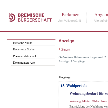
Parlament
Abgeor
Vom Volk gewählt
Alle auf ei
Anzeige
Einfache Suche
Erweiterte Suche
Zurück
Personendatenbank
Gefundene Dokumente insgesamt: 2
Anzeige: 1 Vorgänge
Dokumenten-Abo
Vorgänge
15. Wahlperiode
Wohnungsbedarf für sc
Wohnung
,
Mieter
,
Obdachloser
Entwicklung der Nachfrage von