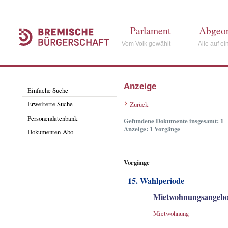
Parlament
Abgeor
Vom Volk gewählt
Alle auf ei
Anzeige
Einfache Suche
Erweiterte Suche
Zurück
Personendatenbank
Gefundene Dokumente insgesamt: 1
Anzeige: 1 Vorgänge
Dokumenten-Abo
Vorgänge
15. Wahlperiode
Mietwohnungsangebot
Mietwohnung