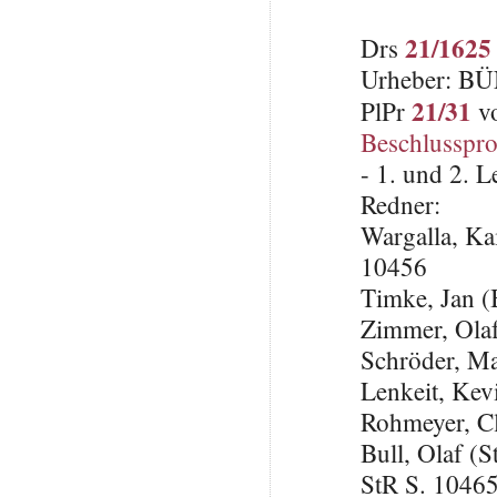
21/1625
Drs
Urheber: B
21/31
PlPr
vo
Beschlusspro
- 1. und 2. 
Redner:
Wargalla, 
10456
Timke, Jan
Zimmer, Olaf
Schröder, M
Lenkeit, Ke
Rohmeyer, C
Bull, Olaf (S
StR S. 1046