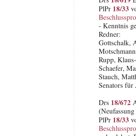
18/33
PlPr
vo
Beschlusspro
- Kenntnis 
Redner:
Gottschalk,
Motschmann,
Rupp, Klaus
Schaefer, Ma
Stauch, Matth
Senators für
18/672
Drs
A
(Neufassung 
18/33
PlPr
vo
Beschlusspro