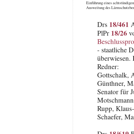
Einführung eines achtstündige
Ausweitung des Lärmschutzber
18/461
Drs
A
18/26
PlPr
vo
Beschlusspro
- staatliche 
überwiesen. 
Redner:
Gottschalk,
Günthner, Ma
Senator für 
Motschmann,
Rupp, Klaus
Schaefer, Ma
18/619
Drs
B