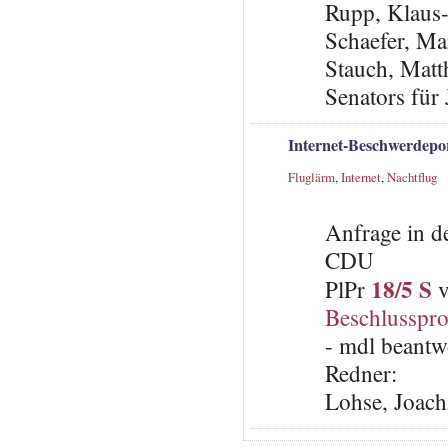
Rupp, Klaus
Schaefer, Ma
Stauch, Matth
Senators für
Internet-Beschwerdepor
Fluglärm
,
Internet
,
Nachtflug
Anfrage in d
CDU
18/5 S
PlPr
v
Beschlusspro
- mdl beantw
Redner:
Lohse, Joach