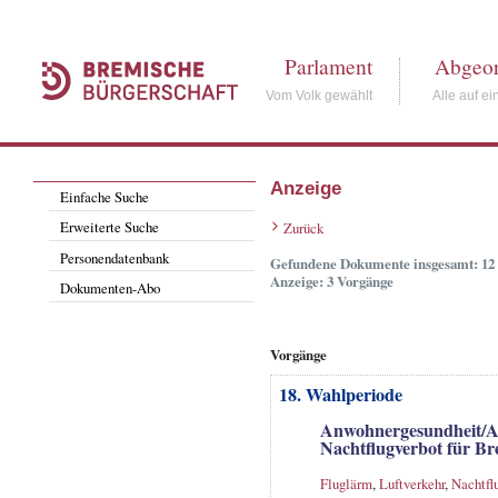
Parlament
Abgeor
Vom Volk gewählt
Alle auf ei
Anzeige
Einfache Suche
Erweiterte Suche
Zurück
Personendatenbank
Gefundene Dokumente insgesamt: 12
Anzeige: 3 Vorgänge
Dokumenten-Abo
Vorgänge
18. Wahlperiode
Anwohnergesundheit/An
Nachtflugverbot für B
Fluglärm
,
Luftverkehr
,
Nachtfl