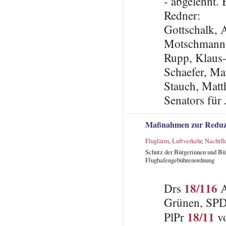
- abgelehnt.
Redner:
Gottschalk,
Motschmann,
Rupp, Klaus
Schaefer, Ma
Stauch, Matth
Senators für
Maßnahmen zur Reduzi
Fluglärm
,
Luftverkehr
,
Nachtfl
Schutz der Bürgerinnen und Bü
Flughafengebührenordnung
18/116
Drs
A
Grünen, SP
18/11
PlPr
vo