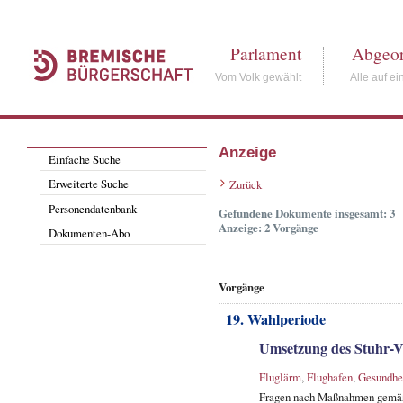
Parlament
Abgeor
Vom Volk gewählt
Alle auf ei
Anzeige
Einfache Suche
Erweiterte Suche
Zurück
Personendatenbank
Gefundene Dokumente insgesamt: 3
Anzeige: 2 Vorgänge
Dokumenten-Abo
Vorgänge
19. Wahlperiode
Umsetzung des Stuhr-V
Fluglärm
,
Flughafen
,
Gesundhe
Fragen nach Maßnahmen gemäß 