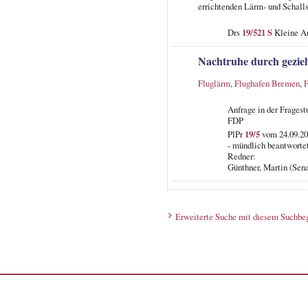
errichtenden Lärm- und Schal
Drs
19/521 S
Kleine An
Nachtruhe durch geziel
Fluglärm
,
Flughafen Bremen
,
F
Anfrage in der Frages
FDP
PlPr
19/5
vom 24.09.20
- mündlich beantwortet
Redner:
Günthner, Martin (Sena
Erweiterte Suche mit diesem Suchbeg