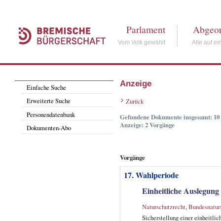
Parlament
Abgeor
Vom Volk gewählt
Alle auf ei
Anzeige
Einfache Suche
Erweiterte Suche
Zurück
Personendatenbank
Gefundene Dokumente insgesamt: 10
Anzeige: 2 Vorgänge
Dokumenten-Abo
Vorgänge
17. Wahlperiode
Einheitliche Auslegung
Naturschutzrecht
,
Bundesnatur
Sicherstellung einer einheitlic