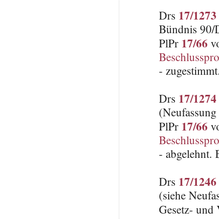
17/1273
Drs
Bündnis 90/
17/66
PlPr
vo
Beschlusspro
- zugestimmt
17/1274
Drs
(Neufassung
17/66
PlPr
vo
Beschlusspro
- abgelehnt.
17/1246
Drs
(siehe Neufa
Gesetz- und 