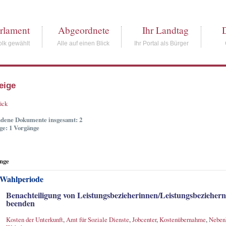
rlament
Abgeordnete
Ihr Landtag
lk gewählt
Alle auf einen Blick
Ihr Portal als Bürger
eige
ück
dene Dokumente insgesamt: 2
ge: 1 Vorgänge
nge
 Wahlperiode
Benachteiligung von Leistungsbezieherinnen/Leistungsbezieher
beenden
Kosten der Unterkunft
,
Amt für Soziale Dienste
,
Jobcenter
,
Kostenübernahme
,
Nebenk