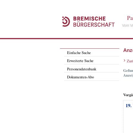
Pa
Vom Vo
Anz
Einfache Suche
Erweiterte Suche
Zur
Personendatenbank
Gefun
Anzei
Dokumenten-Abo
Vorgä
19.