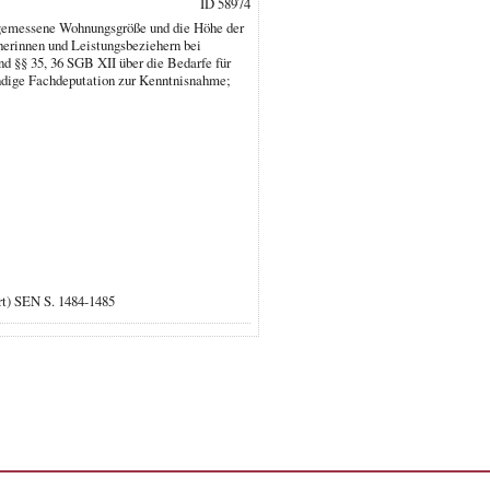
ID 58974
ngemessene Wohnungsgröße und die Höhe der
erinnen und Leistungsbeziehern bei
 §§ 35, 36 SGB XII über die Bedarfe für
ändige Fachdeputation zur Kenntnisnahme;
ort) SEN S. 1484-1485