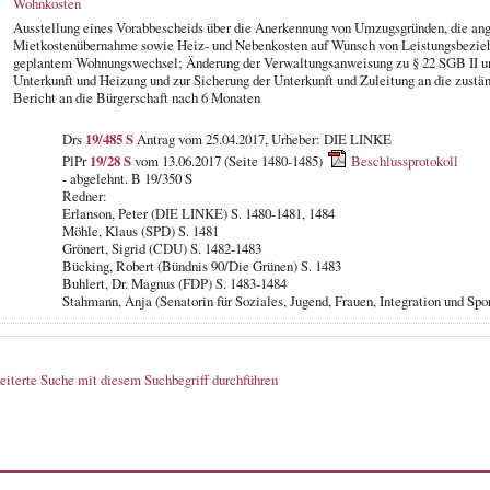
Wohnkosten
Ausstellung eines Vorabbescheids über die Anerkennung von Umzugsgründen, die a
Mietkostenübernahme sowie Heiz- und Nebenkosten auf Wunsch von Leistungsbezieh
geplantem Wohnungswechsel; Änderung der Verwaltungsanweisung zu § 22 SGB II und
Unterkunft und Heizung und zur Sicherung der Unterkunft und Zuleitung an die zust
Bericht an die Bürgerschaft nach 6 Monaten
Drs
19/485 S
Antrag vom 25.04.2017, Urheber: DIE LINKE
PlPr
19/28 S
vom 13.06.2017 (Seite 1480-1485)
Beschlussprotokoll
- abgelehnt. B 19/350 S
Redner:
Erlanson, Peter (DIE LINKE) S. 1480-1481, 1484
Möhle, Klaus (SPD) S. 1481
Grönert, Sigrid (CDU) S. 1482-1483
Bücking, Robert (Bündnis 90/Die Grünen) S. 1483
Buhlert, Dr. Magnus (FDP) S. 1483-1484
Stahmann, Anja (Senatorin für Soziales, Jugend, Frauen, Integration und Sp
eiterte Suche mit diesem Suchbegriff durchführen