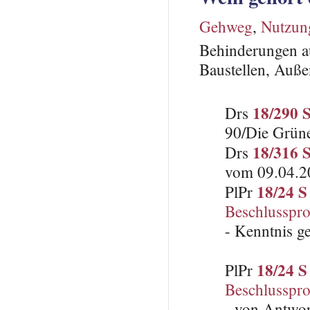
Gehweg
,
Nutzun
Behinderungen au
Baustellen, Auße
18/290 
Drs
90/Die Grün
18/316 
Drs
vom 09.04.2
18/24 S
PlPr
Beschlusspro
- Kenntnis 
18/24 S
PlPr
Beschlusspro
- von Antwo