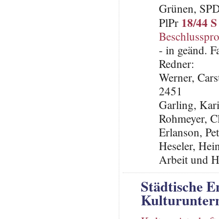
Grünen, SP
18/44 S
PlPr
Beschlusspro
- in geänd. 
Redner:
Werner, Cars
2451
Garling, Ka
Rohmeyer, C
Erlanson, Pe
Heseler, Hein
Arbeit und H
Städtische E
Kulturunter