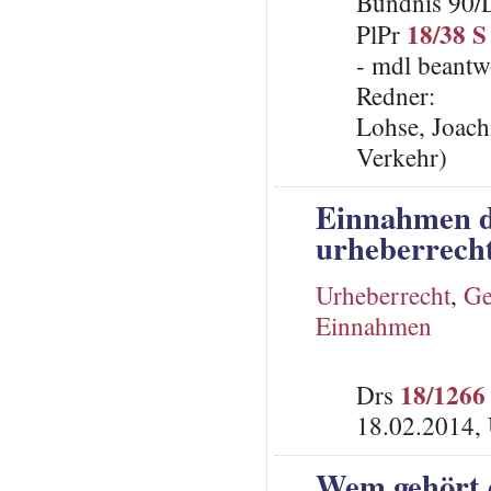
Bündnis 90/
18/38 S
PlPr
- mdl beantw
Redner:
Lohse, Joach
Verkehr)
Einnahmen d
urheberrecht
Urheberrecht
,
Ge
Einnahmen
18/1266
Drs
18.02.2014,
Wem gehört 