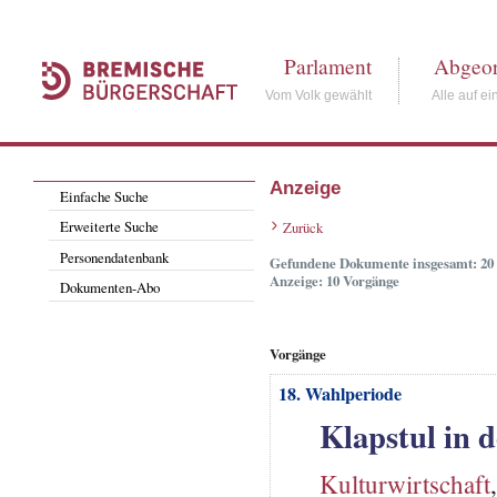
Parlament
Abgeor
Vom Volk gewählt
Alle auf ei
Anzeige
Einfache Suche
Erweiterte Suche
Zurück
Personendatenbank
Gefundene Dokumente insgesamt: 20
Anzeige: 10 Vorgänge
Dokumenten-Abo
Vorgänge
18. Wahlperiode
Klapstul in 
Kulturwirtschaft