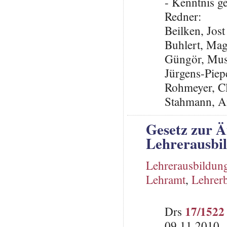
- Kenntnis 
Redner:
Beilken, Jos
Buhlert, Ma
Güngör, Mus
Jürgens-Piep
Rohmeyer, C
Stahmann, A
Gesetz zur 
Lehrerausbil
Lehrerausbildun
Lehramt
,
Lehrer
17/1522
Drs
09.11.2010