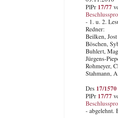
17/77
PlPr
vo
Beschlusspro
- 1. u. 2. L
Redner:
Beilken, Jos
Böschen, Syb
Buhlert, Ma
Jürgens-Piep
Rohmeyer, C
Stahmann, A
17/1570
Drs
17/77
PlPr
vo
Beschlusspro
- abgelehnt.