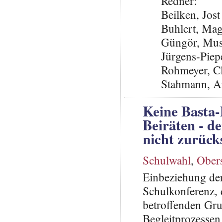
Redner:
Beilken, Jos
Buhlert, Ma
Güngör, Mus
Jürgens-Piep
Rohmeyer, C
Stahmann, A
Keine Basta-
Beiräten - d
nicht zurück
Schulwahl
,
Ober
Einbeziehung der
Schulkonferenz, d
betroffenden Gr
Begleitprozessen