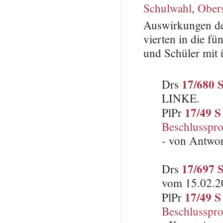
Schulwahl
,
Ober
Auswirkungen de
vierten in die fü
und Schüler mit 
17/680 
Drs
LINKE.
17/49 S
PlPr
Beschlusspro
- von Antwo
17/697 
Drs
vom 15.02.2
17/49 S
PlPr
Beschlusspro