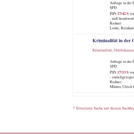
Anfrage in der 
SPD
PlPr
17/42 S
vom
- mdl beantwort
Redner:
Loske, Reinhard
Kriminalität in der 
Kriminalität
,
Oslebshause
Anfrage in der 
SPD
PlPr
17/13 S
vom
- zurückgezogen
Redner:
Mäurer, Ulrich f
Erweiterte Suche mit diesem Suchbeg