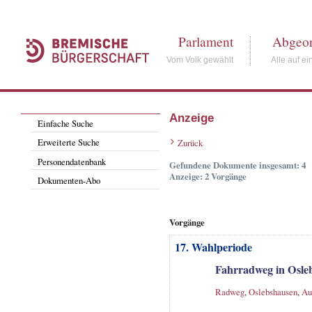
Parlament
Abgeor
Vom Volk gewählt
Alle auf ei
Anzeige
Einfache Suche
Erweiterte Suche
Zurück
Personendatenbank
Gefundene Dokumente insgesamt: 4
Anzeige: 2 Vorgänge
Dokumenten-Abo
Vorgänge
17. Wahlperiode
Fahrradweg in Osl
Radweg
,
Oslebshausen
,
Au