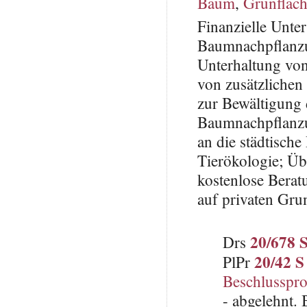
Baum
,
Grünfläc
Finanzielle Unter
Baumnachpflanzun
Unterhaltung von
von zusätzlichen
zur Bewältigung 
Baumnachpflanzu
an die städtisch
Tierökologie; Üb
kostenlose Berat
auf privaten Gru
20/678 
Drs
20/42 S
PlPr
Beschlusspro
- abgelehnt.