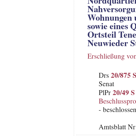
Nordquartier
Nahversorgun
Wohnungen u
sowie eines 
Ortsteil Ten
Neuwieder S
Erschließung vo
20/875 
Drs
Senat
20/49 S
PlPr
Beschlusspro
- beschlosse
Amtsblatt N