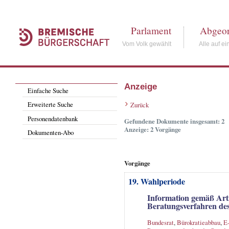
Parlament
Abgeor
Vom Volk gewählt
Alle auf ei
Anzeige
Einfache Suche
Erweiterte Suche
Zurück
Personendatenbank
Gefundene Dokumente insgesamt: 2
Anzeige: 2 Vorgänge
Dokumenten-Abo
Vorgänge
19. Wahlperiode
Information gemäß Arti
Beratungsverfahren de
Bundesrat
,
Bürokratieabbau
,
E