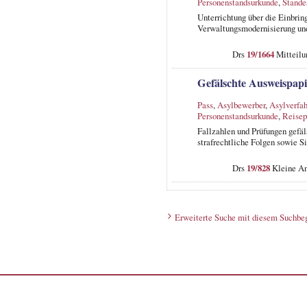
Personenstandsurkunde
,
Stande
Unterrichtung über die Einbrin
Verwaltungsmodernisierung und
Drs
19/1664
Mitteilu
Gefälschte Ausweispap
Pass
,
Asylbewerber
,
Asylverfa
Personenstandsurkunde
,
Reisep
Fallzahlen und Prüfungen gefä
strafrechtliche Folgen sowie S
Drs
19/828
Kleine An
Erweiterte Suche mit diesem Suchbeg