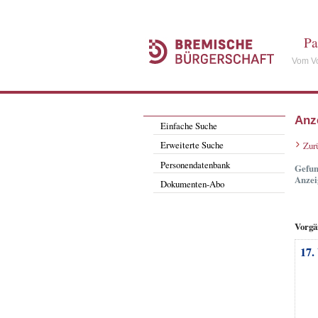
Pa
Vom Vo
Anz
Einfache Suche
Erweiterte Suche
Zur
Personendatenbank
Gefun
Anzei
Dokumenten-Abo
Vorgä
17.