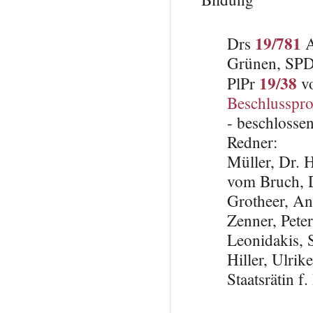
19/781
Drs
A
Grünen, SP
19/38
PlPr
vo
Beschlusspro
- beschlosse
Redner:
Müller, Dr. 
vom Bruch, 
Grotheer, An
Zenner, Pete
Leonidakis,
Hiller, Ulri
Staatsrätin 