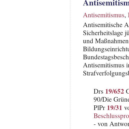
Antisemitis
Antisemitismus
,
Antisemitische A
Sicherheitslage 
und Maßnahmen p
Bildungseinrich
Bundestagsbeschl
Antisemitismus i
Strafverfolgungs
19/652
Drs
G
90/Die Grün
19/31
PlPr
vo
Beschlusspro
- von Antwo