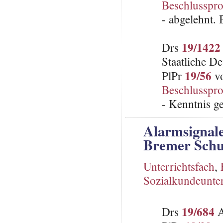
Beschlusspro
- abgelehnt.
19/1422
Drs
Staatliche D
19/56
PlPr
vo
Beschlusspro
- Kenntnis 
Alarmsignale
Bremer Schu
Unterrichtsfach
,
Sozialkundeunter
19/684
Drs
A