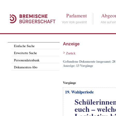
Parlament
Abgeor
Vom Volk gewählt
Alle auf ei
Anzeige
Einfache Suche
Erweiterte Suche
Zurück
Personendatenbank
Gefundene Dokumente insgesamt: 28
Anzeige: 13 Vorgänge
Dokumenten-Abo
Vorgänge
19. Wahlperiode
Schülerinnen 
euch – welch