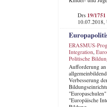
Kinder- und Juge
19/1751
Drs
10.07.2018,
Europapoliti
ERASMUS-Pro
Integration
,
Euro
Politische Bildu
Aufforderung an 
allgemeinbilden
Verbesserung de
Bildungseinricht
"Europaschulen"
"Europäische Inte
Bildung