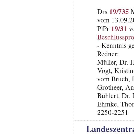
19/735
Drs
M
vom 13.09.2
19/31
PlPr
vo
Beschlusspro
- Kenntnis 
Redner:
Müller, Dr. 
Vogt, Krist
vom Bruch, 
Grotheer, An
Buhlert, Dr
Ehmke, Thoma
2250-2251
Landeszentra