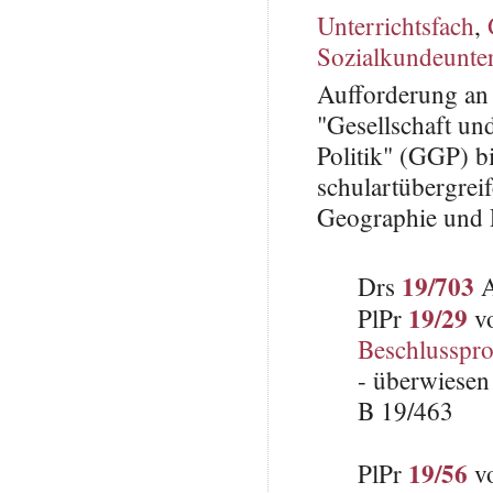
Unterrichtsfach
,
Sozialkundeunter
Aufforderung an 
"Gesellschaft un
Politik" (GGP) b
schulartübergrei
Geographie und P
19/703
Drs
A
19/29
PlPr
vo
Beschlusspro
- überwiesen
B 19/463
19/56
PlPr
vo