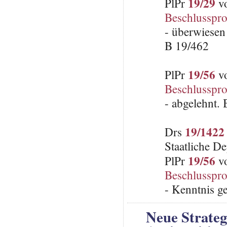
19/29
PlPr
vo
Beschlusspro
- überwiesen
B 19/462
19/56
PlPr
vo
Beschlusspro
- abgelehnt.
19/1422
Drs
Staatliche D
19/56
PlPr
vo
Beschlusspro
- Kenntnis 
Neue Strate