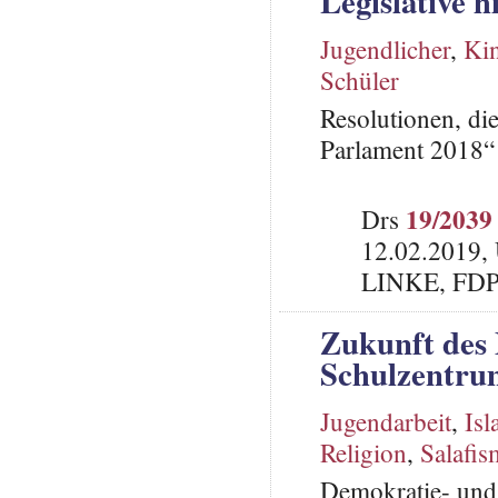
Legislative h
Jugendlicher
,
Kin
Schüler
Resolutionen, di
Parlament 2018“ 
19/2039
Drs
12.02.2019,
LINKE, FD
Zukunft des
Schulzentru
Jugendarbeit
,
Is
Religion
,
Salafis
Demokratie- und