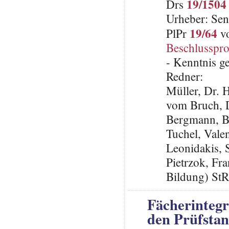
19/1504
Drs
Urheber: Sen
19/64
PlPr
vo
Beschlusspro
- Kenntnis 
Redner:
Müller, Dr. 
vom Bruch, 
Bergmann, B
Tuchel, Vale
Leonidakis,
Pietrzok, Fr
Bildung) St
Fächerinteg
den Prüfstan