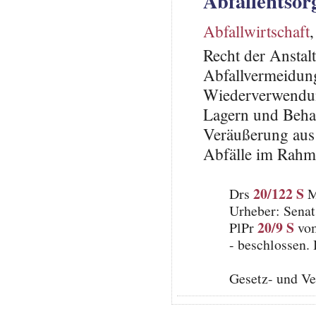
Abfallentsor
Abfallwirtschaft
Recht der Anstal
Abfallvermeidung
Wiederverwendun
Lagern und Beha
Veräußerung aus 
Abfälle im Rah
20/122 S
Drs
M
Urheber: Senat
20/9 S
PlPr
vom
- beschlossen.
Gesetz- und V