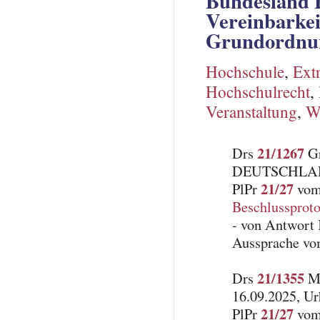
Bundesland B
Vereinbarkei
Grundordnu
Hochschule
,
Ext
Hochschulrecht
,
Veranstaltung
,
W
21/1267
Drs
Gr
DEUTSCHLA
21/27
PlPr
vom 
Beschlussproto
- von Antwort 
Aussprache vo
21/1355
Drs
Mi
16.09.2025, Ur
21/27
PlPr
vom 