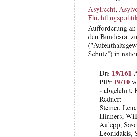
Asylrecht
,
Asylv
Flüchtlingspoliti
Aufforderung an 
den Bundesrat z
("Aufenthaltsge
Schutz") in natio
19/161
Drs
A
19/10
PlPr
vo
- abgelehnt.
Redner:
Steiner, Len
Hinners, Wi
Aulepp, Sas
Leonidakis,