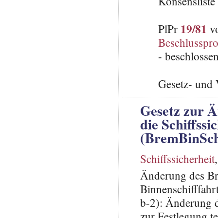
Konsenslist
19/81
PlPr
vo
Beschlusspro
- beschlosse
Gesetz- und 
Gesetz zur 
die Schiffssi
(BremBinSc
Schiffssicherheit
Änderung des Bre
Binnenschifffah
b-2): Änderung d
zur Festlegung t