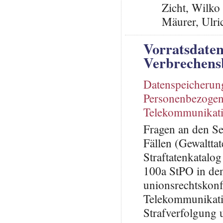
Zicht, Wilko
Mäurer, Ulri
Vorratsdaten
Verbrechen
Datenspeicherun
Personenbezogen
Telekommunikat
Fragen an den Se
Fällen (Gewalttat
Straftatenkatalo
100a StPO in den
unionsrechtskonf
Telekommunikatio
Strafverfolgung 