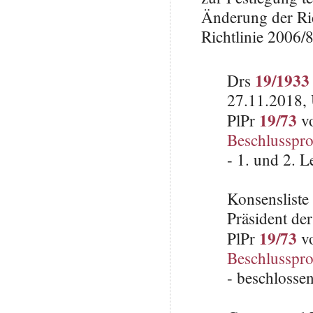
Änderung der Ri
Richtlinie 2006/
19/1933
Drs
27.11.2018, 
19/73
PlPr
vo
Beschlusspro
- 1. und 2. 
Konsenslist
Präsident de
19/73
PlPr
vo
Beschlusspro
- beschlosse