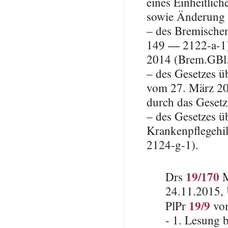
eines Einheitlic
sowie Änderung
– des Bremische
149 ― 2122-a-1),
2014 (Brem.GBl.
– des Gesetzes ü
vom 27. März 20
durch das Gesetz
– des Gesetzes üb
Krankenpflegehi
2124-g-1).
19/170
Drs
M
24.11.2015, 
19/9
PlPr
vom
- 1. Lesung 