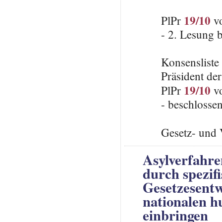
19/10
PlPr
vo
- 2. Lesung 
Konsenslist
Präsident de
19/10
PlPr
vo
- beschlosse
Gesetz- und 
Asylverfahre
durch spezif
Gesetzesent
nationalen 
einbringen