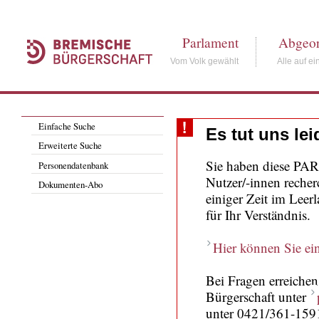
Parlament
Abgeor
Vom Volk gewählt
Alle auf ei
Einfache Suche
Es tut uns le
Erweiterte Suche
Sie haben diese PARi
Personendatenbank
Nutzer/-innen recher
Dokumenten-Abo
einiger Zeit im Leer
für Ihr Verständnis.
Hier können Sie ein
Bei Fragen erreiche
Bürgerschaft unter
unter 0421/361-159