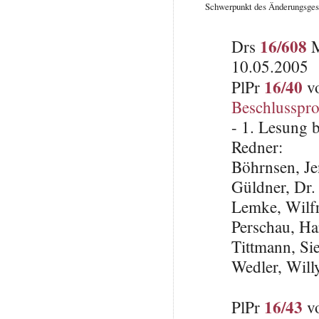
Schwerpunkt des Änderungsgeset
16/608
Drs
M
10.05.2005
16/40
PlPr
vo
Beschlusspro
- 1. Lesung 
Redner:
Böhrnsen, J
Güldner, Dr.
Lemke, Wilfr
Perschau, H
Tittmann, Si
Wedler, Will
16/43
PlPr
vo