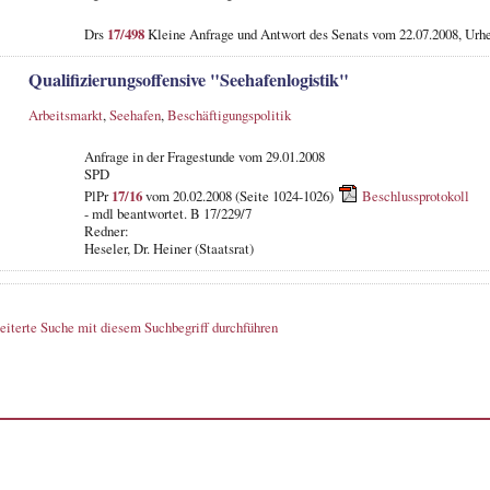
Drs
17/498
Kleine Anfrage und Antwort des Senats vom 22.07.2008, Urh
Qualifizierungsoffensive "Seehafenlogistik"
Arbeitsmarkt
,
Seehafen
,
Beschäftigungspolitik
Anfrage in der Fragestunde vom 29.01.2008
SPD
PlPr
17/16
vom 20.02.2008 (Seite 1024-1026)
Beschlussprotokoll
- mdl beantwortet. B 17/229/7
Redner:
Heseler, Dr. Heiner (Staatsrat)
eiterte Suche mit diesem Suchbegriff durchführen