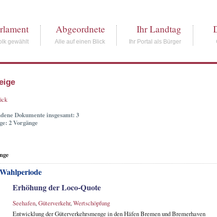
rlament
Abgeordnete
Ihr Landtag
lk gewählt
Alle auf einen Blick
Ihr Portal als Bürger
eige
ück
dene Dokumente insgesamt: 3
ge: 2 Vorgänge
nge
 Wahlperiode
Erhöhung der Loco-Quote
Seehafen
,
Güterverkehr
,
Wertschöpfung
Entwicklung der Güterverkehrsmenge in den Häfen Bremen und Bremerhaven