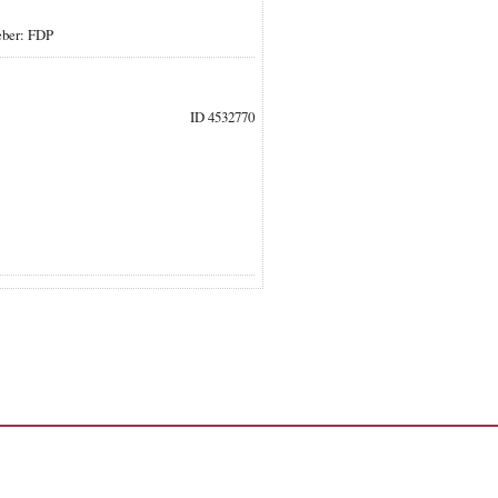
eber: FDP
ID 4532770