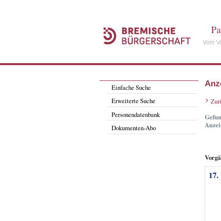
Pa
Vom Vo
Anz
Einfache Suche
Erweiterte Suche
Zur
Personendatenbank
Gefun
Anzei
Dokumenten-Abo
Vorgä
17.