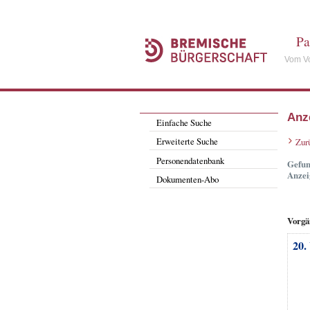
Pa
Vom Vo
Anz
Einfache Suche
Erweiterte Suche
Zur
Personendatenbank
Gefun
Anzei
Dokumenten-Abo
Vorgä
20.