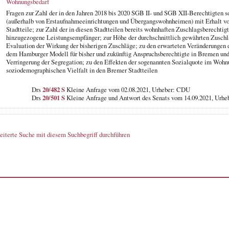
Wohnungsbedarf
Fragen zur Zahl der in den Jahren 2018 bis 2020 SGB II- und SGB XII-Berechtigten
(außerhalb von Erstaufnahmeeinrichtungen und Übergangswohnheimen) mit Erhalt v
Stadtteile; zur Zahl der in diesen Stadtteilen bereits wohnhaften Zuschlagsberechtig
hinzugezogene Leistungsempfänger; zur Höhe der durchschnittlich gewährten Zuschl
Evaluation der Wirkung der bisherigen Zuschläge; zu den erwarteten Veränderungen 
dem Hamburger Modell für bisher und zukünftig Anspruchsberechtigte in Bremen und
Verringerung der Segregation; zu den Effekten der sogenannten Sozialquote im Wohn
soziodemographischen Vielfalt in den Bremer Stadtteilen
Drs
20/482 S
Kleine Anfrage vom 02.08.2021, Urheber: CDU
Drs
20/501 S
Kleine Anfrage und Antwort des Senats vom 14.09.2021, Urheb
eiterte Suche mit diesem Suchbegriff durchführen