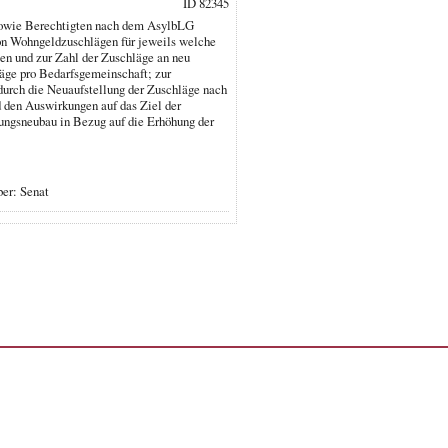
ID 82345
 sowie Berechtigten nach dem AsylbLG
on Wohngeldzuschlägen für jeweils welche
ten und zur Zahl der Zuschläge an neu
äge pro Bedarfsgemeinschaft; zur
durch die Neuaufstellung der Zuschläge nach
 den Auswirkungen auf das Ziel der
ungsneubau in Bezug auf die Erhöhung der
er: Senat