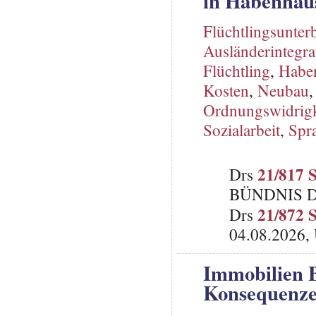
in Habenhau
Flüchtlingsunter
Ausländerintegra
Flüchtling
,
Habe
Kosten
,
Neubau
Ordnungswidrigk
Sozialarbeit
,
Spr
21/817 
Drs
BÜNDNIS 
21/872 
Drs
04.08.2026, 
Immobilien B
Konsequenz