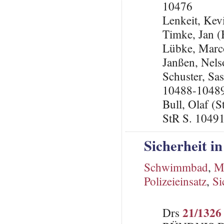
10476
Lenkeit, Ke
Timke, Jan
Lübke, Marc
Janßen, Nels
Schuster, Sa
10488-1048
Bull, Olaf (S
StR S. 1049
Sicherheit 
Schwimmbad
,
Me
Polizeieinsatz
,
Si
21/1326
Drs