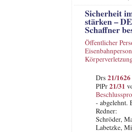
Sicherheit i
stärken – DE
Schaffner be
Öffentlicher Per
Eisenbahnperson
Körperverletzun
21/1626
Drs
21/31
PlPr
vo
Beschlusspro
- abgelehnt.
Redner:
Schröder, M
Labetzke, 