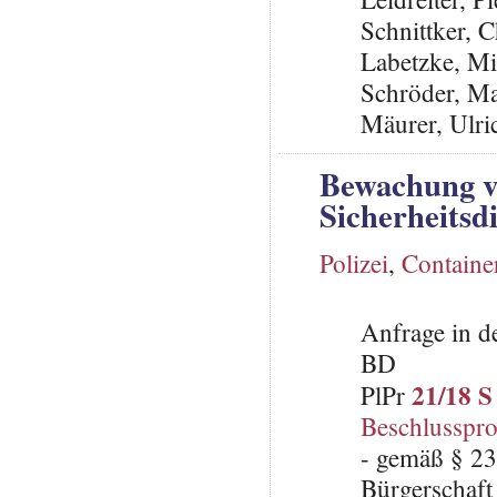
Schnittker, 
Labetzke, Mi
Schröder, Ma
Mäurer, Ulri
Bewachung vo
Sicherheitsd
Polizei
,
Containe
Anfrage in d
BD
21/18 S
PlPr
Beschlusspro
- gemäß § 23
Bürgerschaft 