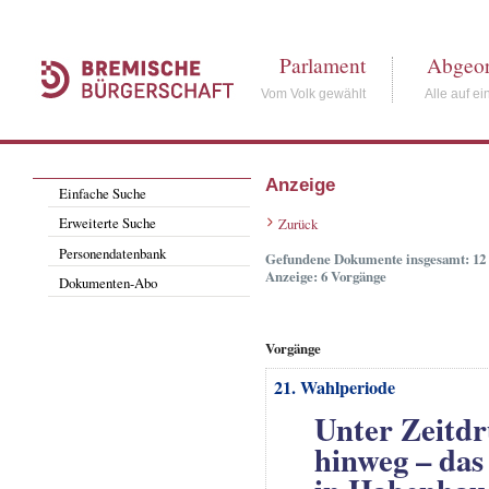
Parlament
Abgeor
Vom Volk gewählt
Alle auf ei
Anzeige
Einfache Suche
Erweiterte Suche
Zurück
Personendatenbank
Gefundene Dokumente insgesamt: 12
Anzeige: 6 Vorgänge
Dokumenten-Abo
Vorgänge
21. Wahlperiode
Unter Zeitd
hinweg – da