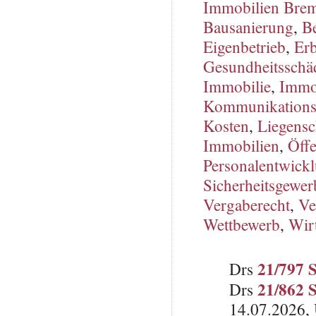
Immobilien Bre
Bausanierung
,
B
Eigenbetrieb
,
Er
Gesundheitsschäd
Immobilie
,
Immob
Kommunikations
Kosten
,
Liegensc
Immobilien
,
Öffe
Personalentwick
Sicherheitsgewer
Vergaberecht
,
Ve
Wettbewerb
,
Wirt
21/797 
Drs
21/862 
Drs
14.07.2026, 