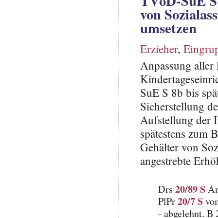
TVöD-SuE S 
von Sozialass
umsetzen
Erzieher
,
Eingru
Anpassung aller 
Kindertageseinr
SuE S 8b bis spä
Sicherstellung d
Aufstellung der 
spätestens zum B
Gehälter von Sozi
angestrebte Erhö
20/89 S
Drs
An
20/7 S
PlPr
vom
- abgelehnt. B 