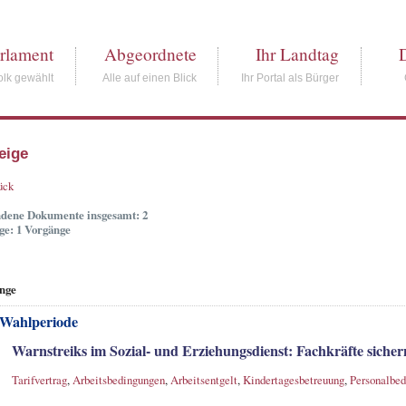
rlament
Abgeordnete
Ihr Landtag
lk gewählt
Alle auf einen Blick
Ihr Portal als Bürger
eige
ück
dene Dokumente insgesamt: 2
ge: 1 Vorgänge
nge
 Wahlperiode
Warnstreiks im Sozial- und Erziehungsdienst: Fachkräfte siche
Tarifvertrag
,
Arbeitsbedingungen
,
Arbeitsentgelt
,
Kindertagesbetreuung
,
Personalbed