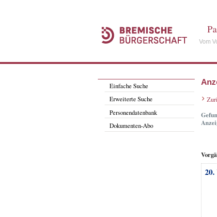
Pa
Vom Vo
Anz
Einfache Suche
Erweiterte Suche
Zur
Personendatenbank
Gefun
Anzei
Dokumenten-Abo
Vorgä
20.