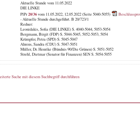
Aktuelle Stunde vom 11.05.2022
DIE LINKE
PlPr
20/36
vom 11.05.2022, 12.05.2022 (Seite 5040-5055)
Beschlusspro
- Aktuelle Stunde durchgeführt. B 20/723/1
Redner:
Leonidakis, Sofia (DIE LINKE) S. 4040-5044, 5053-5054
Bergmann, Birgit (FDP) S. 5044-5045, 5052-5053, 5054
Krümpfer, Petra (SPD) S. 5045-5047
Ahrens, Sandra (CDU) S. 5047-5051
Müller, Dr. Henrike (Bündnis 90/Die Grünen) S. 5051-5052
Strehl, Dietmar (Senator für Finanzen) SEN S. 5054-5055
eiterte Suche mit diesem Suchbegriff durchführen