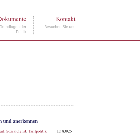
Dokumente
Kontakt
Grundlagen der
Besuchen Sie uns
Politik
rn und anerkennen
arf
,
Sozialdienst
,
Tarifpolitik
ID 83926